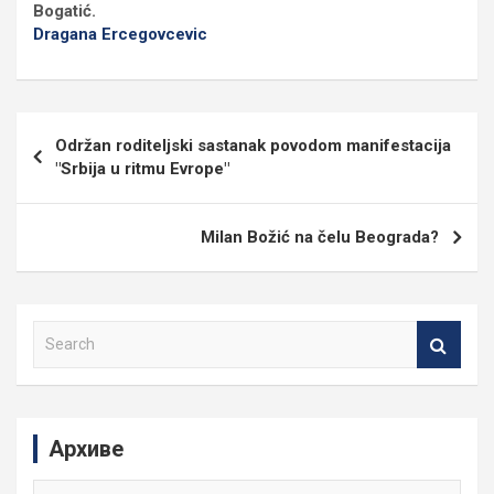
Bogatić.
Dragana Ercegovcevic
Кретање
Održan roditeljski sastanak povodom manifestacija
чланка
"Srbija u ritmu Evrope"
Milan Božić na čelu Beograda?
S
e
a
r
c
Архиве
h
Архиве