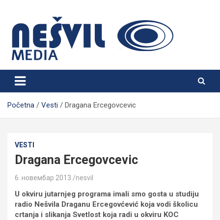
Skip
to
content
Nešvil Media Bogatić
Početna
Vesti
Dragana Ercegovcevic
VESTI
Dragana Ercegovcevic
6. новембар 2013.
nesvil
U okviru jutarnjeg programa imali smo gosta u studiju
radio Nešvila Draganu Ercegovćević koja vodi školicu
crtanja i slikanja Svetlost koja radi u okviru KOC