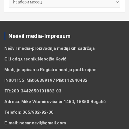
Nešvil media-Impresum
Nešvil media-
proizvodnja medijskih sadržaja
Gl.i odg.urednik:
Nebojša Ković
Medij je upisan u Registru medija pod brojem
IN001155
MB:
66389197
PIB:
112840482
TR:
200-3442650101882-03
Adresa:
Mike Vitomirovića br.145D, 15350 Bogatić
Telefon:
065/902-92-00
E-mail:
nesanesvil@gmail.com