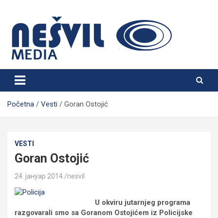
Skip
to
content
Nešvil Media Bogatić
Početna
Vesti
Goran Ostojić
VESTI
Goran Ostojić
24. јануар 2014.
nesvil
U okviru jutarnjeg programa
razgovarali smo sa Goranom Ostojićem iz Policijske