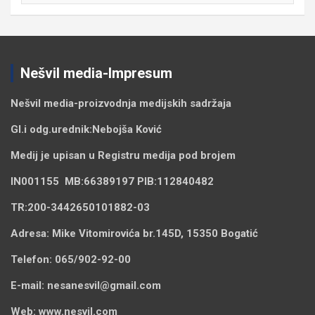
Nešvil media-Impresum
Nešvil media-
proizvodnja medijskih sadržaja
Gl.i odg.urednik:
Nebojša Ković
Medij je upisan u Registru medija pod brojem
IN001155
MB:
66389197
PIB:
112840482
TR:
200-3442650101882-03
Adresa:
Mike Vitomirovića br.145D, 15350 Bogatić
Telefon:
065/902-92-00
E-mail:
nesanesvil@gmail.com
Web:
www.nesvil.com