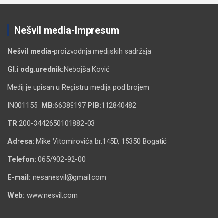
Nešvil media-Impresum
Nešvil media-
proizvodnja medijskih sadržaja
Gl.i odg.urednik:
Nebojša Ković
Medij je upisan u Registru medija pod brojem
IN001155
MB:
66389197
PIB:
112840482
TR:
200-3442650101882-03
Adresa:
Mike Vitomirovića br.145D, 15350 Bogatić
Telefon:
065/902-92-00
E-mail:
nesanesvil@gmail.com
Web:
www.nesvil.com