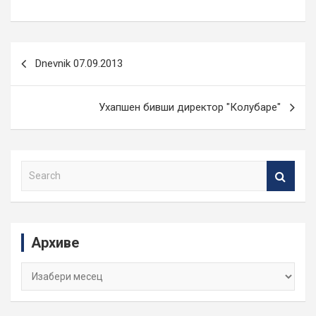
Кретање
Dnevnik 07.09.2013
чланка
Ухапшен бивши директор "Колубаре"
S
e
a
r
c
Архиве
h
Архиве