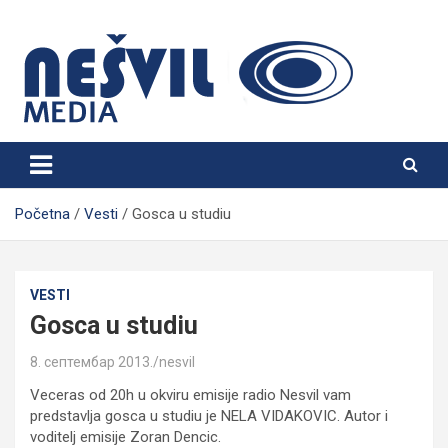
Skip
to
content
Nešvil Media Bogatić
Početna
Vesti
Gosca u studiu
VESTI
Gosca u studiu
8. септембар 2013.
nesvil
Veceras od 20h u okviru emisije radio Nesvil vam
predstavlja gosca u studiu je NELA VIDAKOVIC. Autor i
voditelj emisije Zoran Dencic.