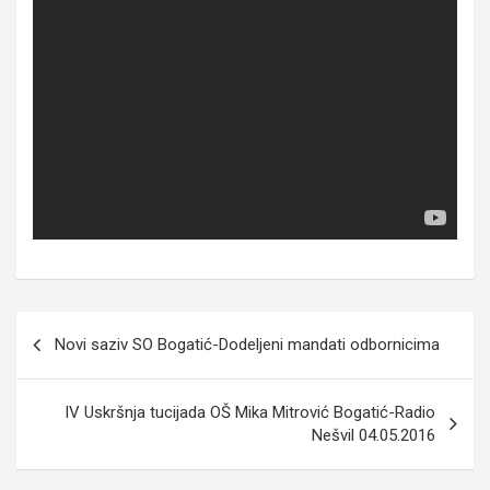
Кретање
Novi saziv SO Bogatić-Dodeljeni mandati odbornicima
чланка
IV Uskršnja tucijada OŠ Mika Mitrović Bogatić-Radio
Nešvil 04.05.2016