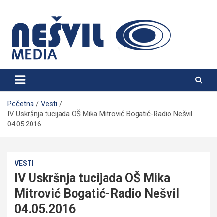
Skip
to
content
Nešvil Media Bogatić
Početna
Vesti
IV Uskršnja tucijada OŠ Mika Mitrović Bogatić-Radio Nešvil
04.05.2016
VESTI
IV Uskršnja tucijada OŠ Mika
Mitrović Bogatić-Radio Nešvil
04.05.2016