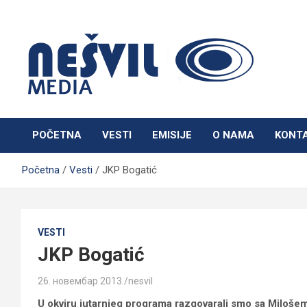
Skip
to
content
Nešvil Media Bogatić
POČETNA
VESTI
EMISIJE
O NAMA
KONT
Početna
Vesti
JKP Bogatić
VESTI
JKP Bogatić
26. новембар 2013.
nesvil
U okviru jutarnjeg programa razgovarali smo sa Milošem