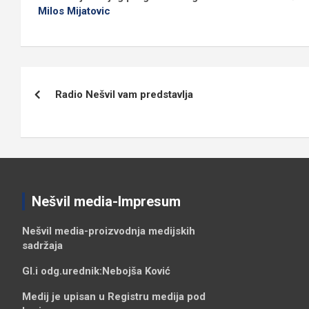
Milos Mijatovic
Кретање
Radio Nešvil vam predstavlja
чланка
Nešvil media-Impresum
Nešvil media-
proizvodnja medijskih
sadržaja
Gl.i odg.urednik:
Nebojša Ković
Medij je upisan u Registru medija pod