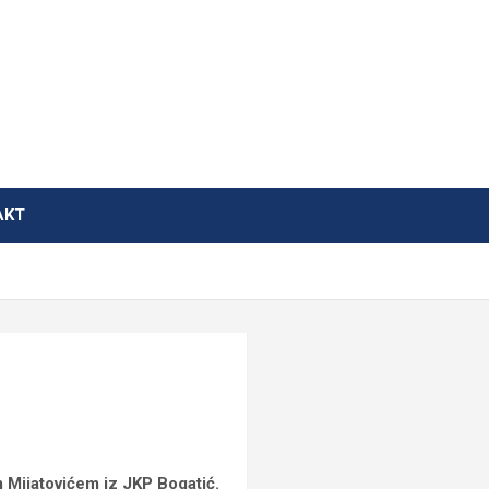
AKT
 Mijatovićem iz JKP Bogatić.