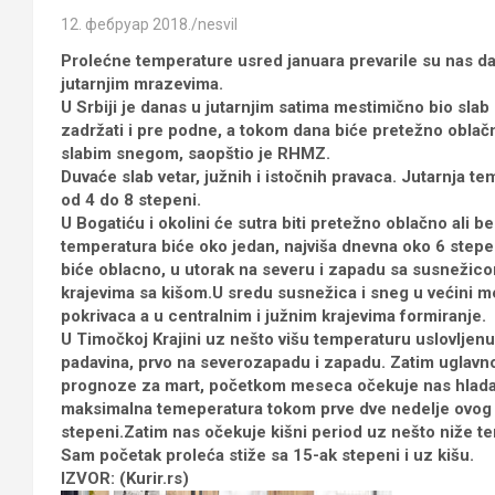
12. фебруар 2018.
nesvil
Prolećne temperature usred januara prevarile su nas da 
jutarnjim mrazevima.
U Srbiji je danas u jutarnjim satima mestimično bio sla
zadržati i pre podne, a tokom dana biće pretežno oblačn
slabim snegom, saopštio je RHMZ.
Duvaće slab vetar, južnih i istočnih pravaca. Jutarnja t
od 4 do 8 stepeni.
U Bogatiću i okolini će sutra biti pretežno oblačno ali be
temperatura biće oko jedan, najviša dnevna oko 6 ste
biće oblacno, u utorak na severu i zapadu sa susnežico
krajevima sa kišom.U sredu susnežica i sneg u većini m
pokrivaca a u centralnim i južnim krajevima formiranje.
U Timočkoj Krajini uz nešto višu temperaturu uslovljen
padavina, prvo na severozapadu i zapadu. Zatim uglavno
prognoze za mart, početkom meseca očekuje nas hladan
maksimalna temeperatura tokom prve dve nedelje ovog
stepeni.Zatim nas očekuje kišni period uz nešto niže t
Sam početak proleća stiže sa 15-ak stepeni i uz kišu.
IZVOR: (Kurir.rs)