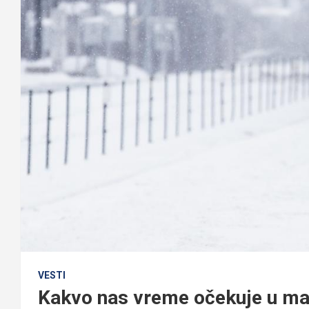
VESTI
Kakvo nas vreme očekuje u m