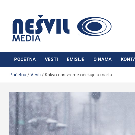
Skip
to
content
Nešvil Media Bogatić
POČETNA
VESTI
EMISIJE
O NAMA
KONT
Početna
Vesti
Kakvo nas vreme očekuje u martu…