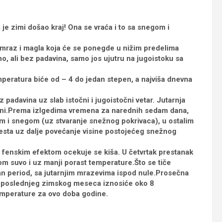
je zimi došao kraj! Ona se vraća i to sa snegom i
b mraz i magla koja će se ponegde u nižim predelima
o, ali bez padavina, samo jos ujutru na jugoistoku sa
emperatura biće od – 4 do jedan stepen, a najviša dnevna
z padavina uz slab istočni i jugoistočni vetar. Jutarnja
peni.Prema izlgedima vremena za narednih sedam dana,
m i snegom (uz stvaranje snežnog pokrivaca), u ostalim
esta uz dalje povećanje visine postojećeg snežnog
u fenskim efektom ocekuje se kiša. U četvrtak prestanak
m suvo i uz manji porast temperature.Što se tiče
 period, sa jutarnjim mrazevima ispod nule.Prosečna
 poslednjeg zimskog meseca iznosiće oko 8
emperature za ovo doba godine.