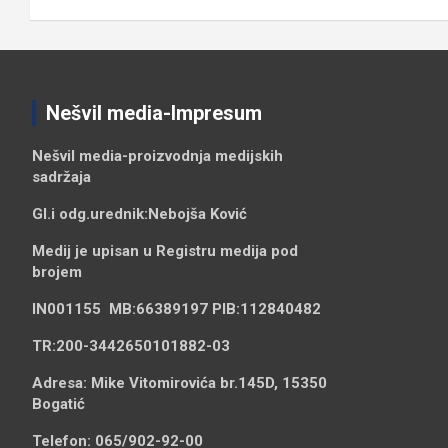
Nešvil media-Impresum
Nešvil media-
proizvodnja medijskih
sadržaja
Gl.i odg.urednik:
Nebojša Ković
Medij je upisan u Registru medija pod
brojem
IN001155
MB:
66389197
PIB:
112840482
TR:
200-3442650101882-03
Adresa:
Mike Vitomirovića br.145D, 15350
Bogatić
Telefon:
065/902-92-00