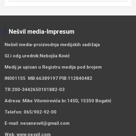
Nešvil media-Impresum
Nešvil media-
proizvodnja medijskih sadržaja
Gl.i odg.urednik:
Nebojša Ković
Medij je upisan u Registru medija pod brojem
IN001155
MB:
66389197
PIB:
112840482
TR:
200-3442650101882-03
Adresa:
Mike Vitomirovića br.145D, 15350 Bogatić
Telefon:
065/902-92-00
E-mail:
nesanesvil@gmail.com
Web:
www.nesvil.com