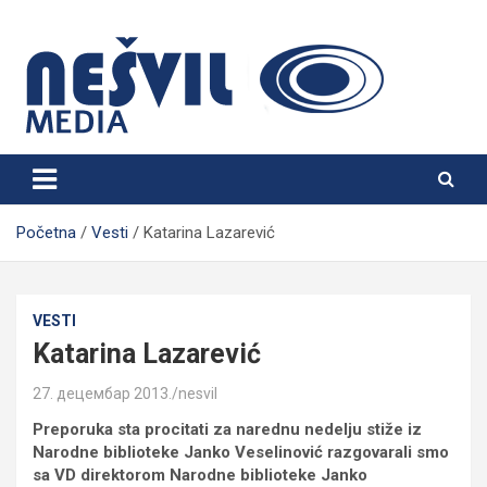
Skip
to
content
Nešvil Media Bogatić
Početna
Vesti
Katarina Lazarević
VESTI
Katarina Lazarević
27. децембар 2013.
nesvil
Preporuka sta procitati za narednu nedelju stiže iz
Narodne biblioteke Janko Veselinović razgovarali smo
sa VD direktorom Narodne biblioteke Janko