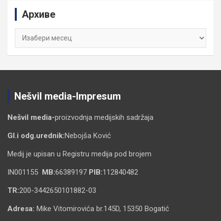
c
Архиве
h
Архиве
Nešvil media-Impresum
Nešvil media-
proizvodnja medijskih sadržaja
Gl.i odg.urednik:
Nebojša Ković
Medij je upisan u Registru medija pod brojem
IN001155
MB:
66389197
PIB:
112840482
TR:
200-3442650101882-03
Adresa:
Mike Vitomirovića br.145D, 15350 Bogatić