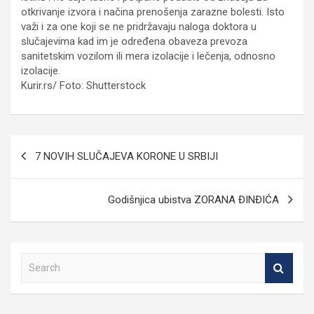
otkrivanje izvora i načina prenošenja zarazne bolesti. Isto
važi i za one koji se ne pridržavaju naloga doktora u
slučajevima kad im je određena obaveza prevoza
sanitetskim vozilom ili mera izolacije i lečenja, odnosno
izolacije.
Kurir.rs/ Foto: Shutterstock
Кретање
7 NOVIH SLUČAJEVA KORONE U SRBIJI
чланка
Godišnjica ubistva ZORANA ĐINĐIĆA
S
e
a
r