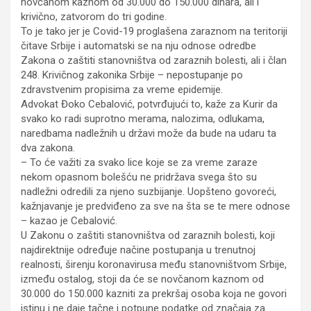
novčanom kaznom od 30.000 do 150.000 dinara, ali i
krivično, zatvorom do tri godine.
To je tako jer je Covid-19 proglašena zaraznom na teritoriji
čitave Srbije i automatski se na nju odnose odredbe
Zakona o zaštiti stanovništva od zaraznih bolesti, ali i član
248. Krivičnog zakonika Srbije – nepostupanje po
zdravstvenim propisima za vreme epidemije.
Advokat Đoko Cebalović, potvrđujući to, kaže za Kurir da
svako ko radi suprotno merama, nalozima, odlukama,
naredbama nadležnih u državi može da bude na udaru ta
dva zakona.
– To će važiti za svako lice koje se za vreme zaraze
nekom opasnom bolešću ne pridržava svega što su
nadležni odredili za njeno suzbijanje. Uopšteno govoreći,
kažnjavanje je predviđeno za sve na šta se te mere odnose
– kazao je Cebalović.
U Zakonu o zaštiti stanovništva od zaraznih bolesti, koji
najdirektnije određuje načine postupanja u trenutnoj
realnosti, širenju koronavirusa među stanovništvom Srbije,
između ostalog, stoji da će se novčanom kaznom od
30.000 do 150.000 kazniti za prekršaj osoba koja ne govori
istinu i ne daje tačne i potpune podatke od značaja za