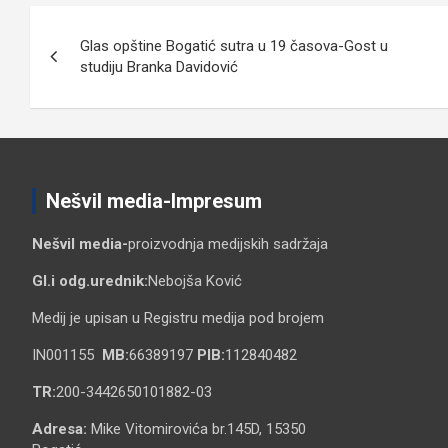
Кретање
Glas opštine Bogatić sutra u 19 časova-Gost u
чланка
studiju Branka Davidović
Nešvil media-Impresum
Nešvil media-
proizvodnja medijskih sadržaja
Gl.i odg.urednik:
Nebojša Ković
Medij je upisan u Registru medija pod brojem
IN001155
MB:
66389197
PIB:
112840482
TR:
200-3442650101882-03
Adresa:
Mike Vitomirovića br.145D, 15350