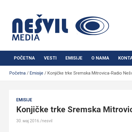
Skip
to
content
Nešvil Media Bogatić
POČETNA
VESTI
EMISIJE
O NAMA
KONT
Početna
Emisije
Konjičke trke Sremska Mitrovica-Radio Nešv
EMISIJE
Konjičke trke Sremska Mitrovi
30. мај 2016.
nesvil