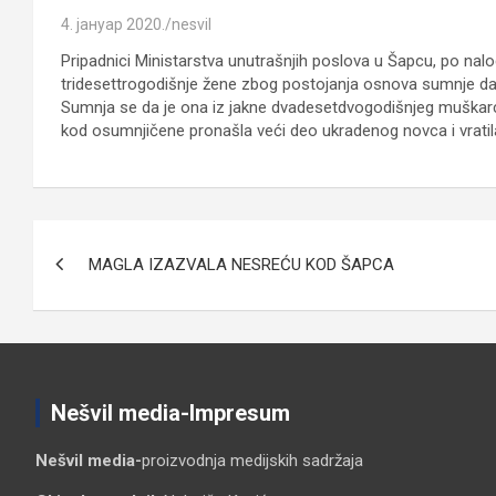
4. јануар 2020.
nesvil
Pripadnici Ministarstva unutrašnjih poslova u Šapcu, po nalog
tridesettrogodišnje žene zbog postojanja osnova sumnje da je
Sumnja se da je ona iz jakne dvadesetdvogodišnjeg muškarca 
kod osumnjičene pronašla veći deo ukradenog novca i vratila
Кретање
MAGLA IZAZVALA NESREĆU KOD ŠAPCA
чланка
Nešvil media-Impresum
Nešvil media-
proizvodnja medijskih sadržaja