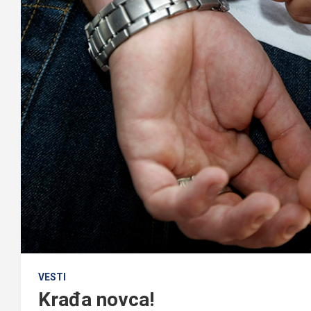
VESTI
Krađa novca!