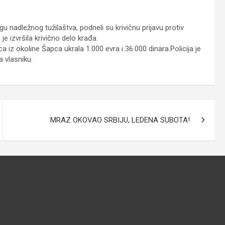
u nadležnog tužilaštva, podneli su krivičnu prijavu protiv
 izvršila krivično delo krađa.
iz okoline Šapca ukrala 1.000 evra i 36.000 dinara.Policija je
 vlasniku.
MRAZ OKOVAO SRBIJU, LEDENA SUBOTA!