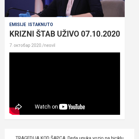
EMISIJE
ISTAKNUTO
KRIZNI ŠTAB UŽIVO 07.10.2020
7. октобар 2020.
nesvil
Кретање
TRAGEDIJA KOD ŠAPCA: Deda unuka vozio na biciklu,