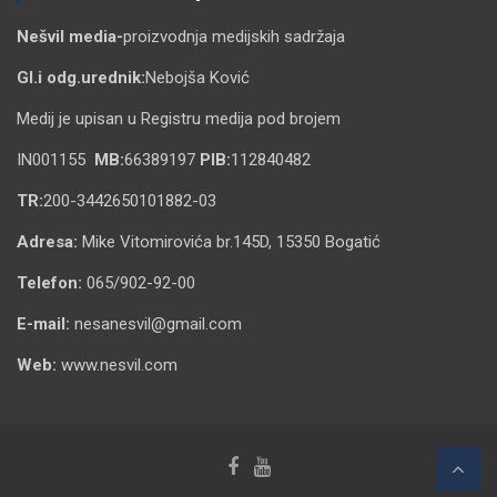
Nešvil media-
proizvodnja medijskih sadržaja
Gl.i odg.urednik:
Nebojša Ković
Medij je upisan u Registru medija pod brojem
IN001155
MB:
66389197
PIB:
112840482
TR:
200-3442650101882-03
Adresa:
Mike Vitomirovića br.145D, 15350 Bogatić
Telefon:
065/902-92-00
E-mail:
nesanesvil@gmail.com
Web:
www.nesvil.com