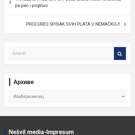
чланка
pa pao i poginuo
PROCUREO SPISAK SVIH PLATA U NEMAČKOJ!
S
e
a
r
c
Архиве
h
Архиве
Nešvil media-Impresum