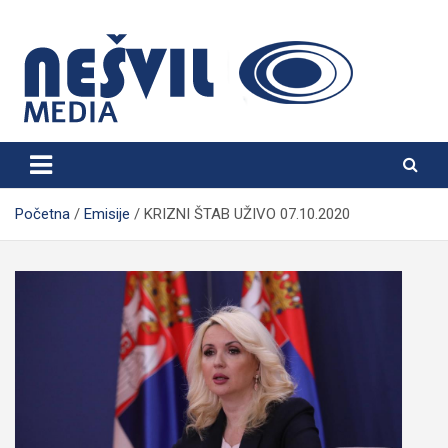
Skip
to
content
Nešvil Media Bogatić
Početna
Emisije
KRIZNI ŠTAB UŽIVO 07.10.2020