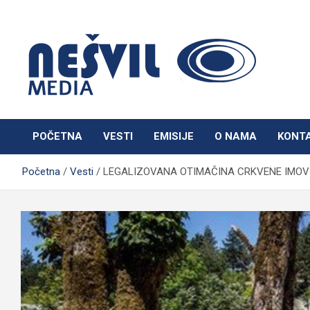
Skip
to
content
Nešvil Media Bogatić
POČETNA
VESTI
EMISIJE
O NAMA
KONT
Početna
Vesti
LEGALIZOVANA OTIMAČINA CRKVENE IMOVI