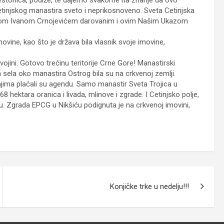
Cetinjskog manastira sveto i neprikosnoveno. Sveta Cetinjska
arom Ivanom Crnojevićem darovanim i ovim Našim Ukazom
movine, kao što je država bila vlasnik svoje imovine,
ini. Gotovo trećinu teritorije Crne Gore! Manastirski
a sela oko manastira Ostrog bila su na crkvenoj zemlji.
njima plaćali su agendu. Samo manastir Sveta Trojica u
8 hektara oranica i livada, mlinove i zgrade. I Cetinjsko polje,
ru. Zgrada EPCG u Nikšiću podignuta je na crkvenoj imovini,
Konjičke trke u nedelju!!!