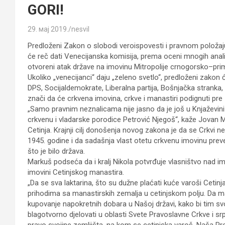
GORI!
29. мај 2019.
nesvil
Predloženi Zakon o slobodi veroispovesti i pravnom položaju
će reč dati Venecijanska komisija, prema oceni mnogih analiti
otvoreni atak države na imovinu Mitropolije crnogorsko–primo
Ukoliko „venecijanci“ daju „zeleno svetlo“, predloženi zakon
DPS, Socijaldemokrate, Liberalna partija, Bošnjačka stranka, H
znači da će crkvena imovina, crkve i manastiri podignuti pre
„Samo pravnim neznalicama nije jasno da je još u Knjaževini
crkvenu i vladarske porodice Petrović Njegoš“, kaže Jovan Mark
Cetinja. Krajnji cilj donošenja novog zakona je da se Crkvi n
1945. godine i da sadašnja vlast otetu crkvenu imovinu prev
što je bilo država.
Markuš podseća da i kralj Nikola potvrđuje vlasništvo nad i
imovini Cetinjskog manastira.
„Da se sva laktarina, što su dužne plaćati kuće varoši Ceti
prihodima sa manastirskih zemalja u cetinjskom polju. Da ma
kupovanje napokretnih dobara u Našoj državi, kako bi tim s
blagotvorno djelovati u oblasti Svete Pravoslavne Crkve i 
pravo svojine zemljišta, na kom se cetinjska varoš, Naša P