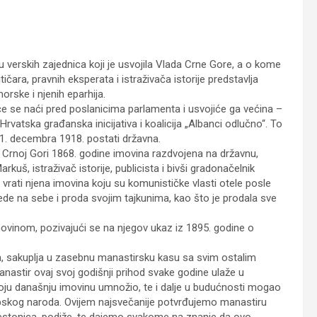
 verskih zajednica koji je usvojila Vlada Crne Gore, a o kome
čara, pravnih eksperata i istraživača istorije predstavlja
rske i njenih eparhija.
 će se naći pred poslanicima parlamenta i usvojiće ga većina –
rvatska građanska inicijativa i koalicija „Albanci odlučno“. To
 1. decembra 1918. postati državna.
 Crnoj Gori 1868. godine imovina razdvojena na državnu,
uš, istraživač istorije, publicista i bivši gradonačelnik
e vrati njena imovina koju su komunističke vlasti otele posle
ede na sebe i proda svojim tajkunima, kao što je prodala sve
movinom, pozivajući se na njegov ukaz iz 1895. godine o
nja, sakuplja u zasebnu manastirsku kasu sa svim ostalim
nastir ovaj svoj godišnji prihod svake godine ulaže u
voju današnju imovinu umnožio, te i dalje u budućnosti mogao
srpskog naroda. Ovijem najsvečanije potvrđujemo manastiru
restonica, podiže, te dajemo svakome na znanje da ovo