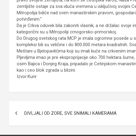
zemljište ostaje za sva iduća vremena u isključivoj svojini 
Mitropolija bdiće nad ovim manastirskim pravom, gospod
potvrđenim.“
Da je Crkva oduvek bila zakoniti vlasnik, a ne držalac svoje i
kategorični su u Mitropoliji crnogorsko-primorskoj.
Do Drugog svetskog rata MCP je imala ogromne posede u svoj
kompleksi bili su veličine i do 800.000 metara kvadratnih. Sv
Meštani u Bjelopavlićima koji su imali kuće na crkvenim ima
Pljevljima imao je pre eksproprijacije oko 700 hektara šume, 6
osim Bajica i Donjeg Kraja, pripadalo je Cetinjskom manasti
kao i ceo blok zgrada u blizini.
Izvor:Kurir
Кретање
DIVLJALI OD ZORE, SVE SNIMALI KAMERAMA
чланка