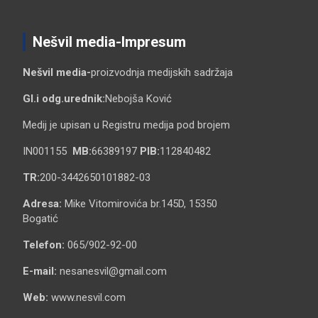
Nešvil media-Impresum
Nešvil media-
proizvodnja medijskih sadržaja
Gl.i odg.urednik:
Nebojša Ković
Medij je upisan u Registru medija pod brojem
IN001155
MB:
66389197
PIB:
112840482
TR:
200-3442650101882-03
Adresa:
Mike Vitomirovića br.145D, 15350
Bogatić
Telefon:
065/902-92-00
E-mail:
nesanesvil@gmail.com
Web:
www.nesvil.com