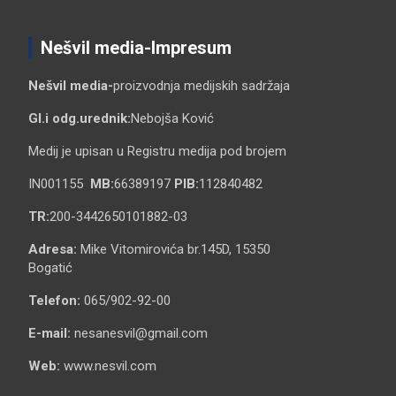
Nešvil media-Impresum
Nešvil media-
proizvodnja medijskih sadržaja
Gl.i odg.urednik:
Nebojša Ković
Medij je upisan u Registru medija pod brojem
IN001155
MB:
66389197
PIB:
112840482
TR:
200-3442650101882-03
Adresa:
Mike Vitomirovića br.145D, 15350
Bogatić
Telefon:
065/902-92-00
E-mail:
nesanesvil@gmail.com
Web:
www.nesvil.com