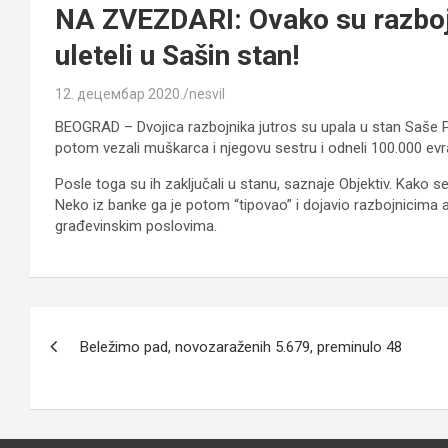
NA ZVEZDARI: Ovako su razbojn
uleteli u Sašin stan!
12. децембар 2020.
nesvil
BEOGRAD – Dvojica razbojnika jutros su upala u stan Saše P. (3
potom vezali muškarca i njegovu sestru i odneli 100.000 evr
Posle toga su ih zaključali u stanu, saznaje Objektiv. Kako 
Neko iz banke ga je potom “tipovao” i dojavio razbojnicima
građevinskim poslovima.
Кретање
Beležimo pad, novozaraženih 5.679, preminulo 48
чланка