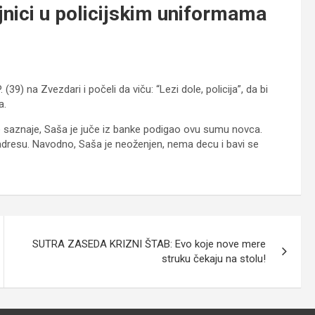
ici u policijskim uniformama
9) na Zvezdari i počeli da viču: “Lezi dole, policija”, da bi
a.
se saznaje, Saša je juče iz banke podigao ovu sumu novca.
 adresu. Navodno, Saša je neoženjen, nema decu i bavi se
SUTRA ZASEDA KRIZNI ŠTAB: Evo koje nove mere
struku čekaju na stolu!