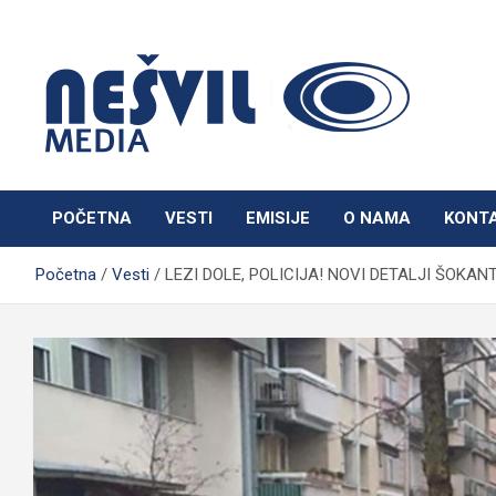
Skip
to
content
Nešvil Media Bogatić
POČETNA
VESTI
EMISIJE
O NAMA
KONT
Početna
Vesti
LEZI DOLE, POLICIJA! NOVI DETALJI ŠOKANTNE