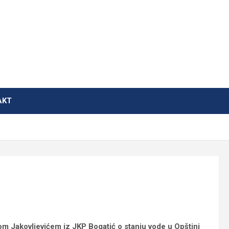
AKT
om Jakovljevićem iz JKP Bogatić o stanju vode u Opštini