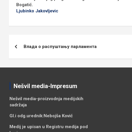
Bogatić.
Ljubinko Jakovljevic
Кретање
Влада о распуштању парламента
чланка
Nešvil media-Impresum
Nešvil media-
proizvodnja medijskih
sadržaja
Gl.i odg.urednik:
Nebojša Ković
Medij je upisan u Registru medija pod