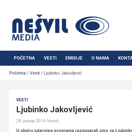
Skip
to
content
Nešvil Media Bogatić
POČETNA
VESTI
EMISIJE
O NAMA
KONT
Početna
Vesti
Ljubinko Jakovljević
VESTI
Ljubinko Jakovljević
28. јануар 2014.
nesvil
U okviru jutarnjeg programa razgovarali smo sa Ljubink