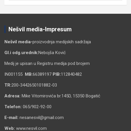
Nešvil media-Impresum
Nešvil media-
proizvodnja medijskih sadržaja
Gl.i odg.urednik:
Nebojša Ković
Medij je upisan u Registru medija pod brojem
IN001155
MB:
66389197
PIB:
112840482
TR:
200-3442650101882-03
Adresa:
Mike Vitomirovića br.145D, 15350 Bogatić
Telefon:
065/902-92-00
E-mail:
nesanesvil@gmail.com
Web:
www.nesvil.com