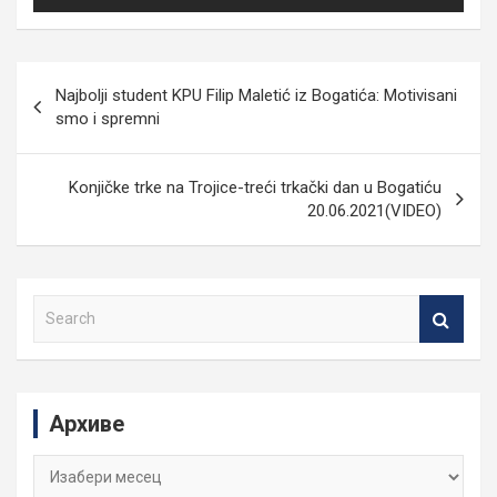
Кретање
Najbolji student KPU Filip Maletić iz Bogatića: Motivisani
чланка
smo i spremni
Konjičke trke na Trojice-treći trkački dan u Bogatiću
20.06.2021(VIDEO)
S
e
a
r
c
Архиве
h
Архиве