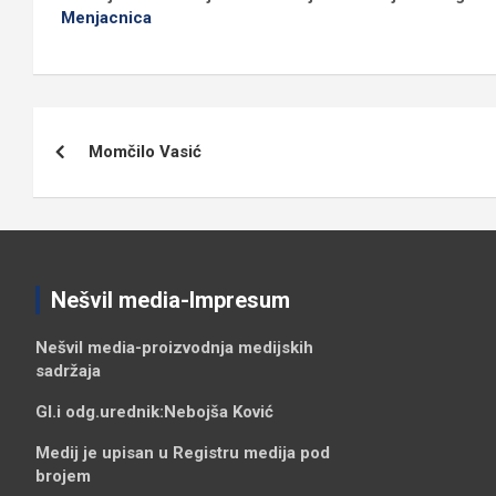
Menjacnica
Кретање
Momčilo Vasić
чланка
Nešvil media-Impresum
Nešvil media-
proizvodnja medijskih
sadržaja
Gl.i odg.urednik:
Nebojša Ković
Medij je upisan u Registru medija pod
brojem