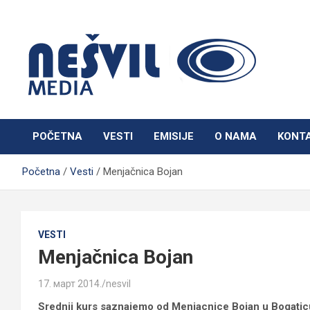
Skip
to
content
Nešvil Media Bogatić
POČETNA
VESTI
EMISIJE
O NAMA
KONT
Početna
Vesti
Menjačnica Bojan
VESTI
Menjačnica Bojan
17. март 2014.
nesvil
Srednji kurs saznajemo od Menjacnice Bojan u Bogatic