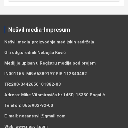
Nešvil media-Impresum
Nešvil media-
proizvodnja medijskih sadržaja
Gl.i odg.urednik:
Nebojša Ković
Medij je upisan u Registru medija pod brojem
IN001155
MB:
66389197
PIB:
112840482
TR:
200-3442650101882-03
Adresa:
Mike Vitomirovića br.145D, 15350 Bogatić
Telefon:
065/902-92-00
E-mail:
nesanesvil@gmail.com
Web:
www.nesvil.com