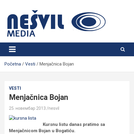
Skip
to
content
Nešvil Media Bogatić
Početna
Vesti
Menjačnica Bojan
VESTI
Menjačnica Bojan
25. новембар 2013.
nesvil
Kursnu listu danas pratimo sa
Menjačnicom Bojan u Bogatiću.