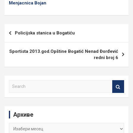
Menjacnica Bojan
Кретање
Policijska stanica u Bogatiću
чланка
Sportista 2013.god.Opštine Bogatić Nenad Đorđević
redni broj 6
S
e
a
r
c
Архиве
h
Архиве