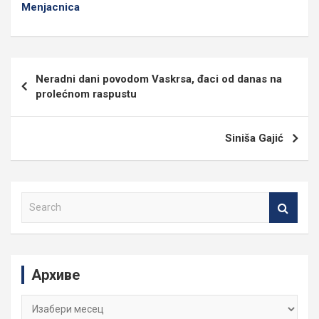
Menjacnica
Кретање
Neradni dani povodom Vaskrsa, đaci od danas na
чланка
prolećnom raspustu
Siniša Gajić
S
e
a
r
c
Архиве
h
Архиве