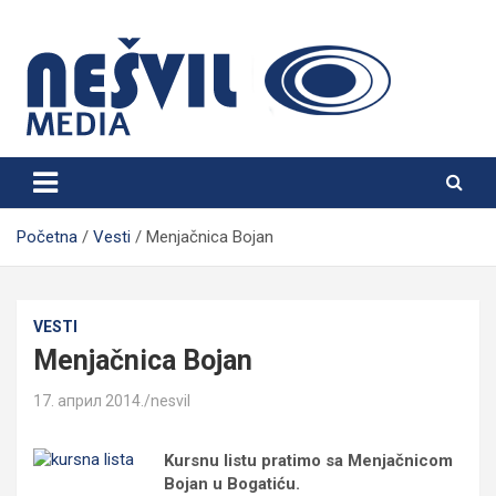
Skip
to
content
Nešvil Media Bogatić
Početna
Vesti
Menjačnica Bojan
VESTI
Menjačnica Bojan
17. април 2014.
nesvil
Kursnu listu pratimo sa Menjačnicom
Bojan u Bogatiću.