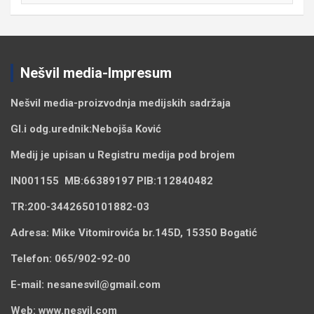
Nešvil media-Impresum
Nešvil media-
proizvodnja medijskih sadržaja
Gl.i odg.urednik:
Nebojša Ković
Medij je upisan u Registru medija pod brojem
IN001155
MB:
66389197
PIB:
112840482
TR:
200-3442650101882-03
Adresa:
Mike Vitomirovića br.145D, 15350 Bogatić
Telefon:
065/902-92-00
E-mail:
nesanesvil@gmail.com
Web:
www.nesvil.com