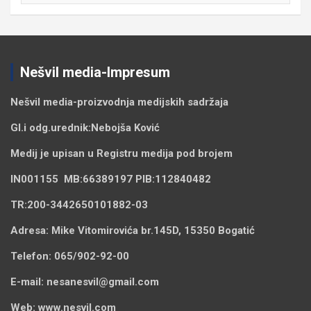
Nešvil media-Impresum
Nešvil media-
proizvodnja medijskih sadržaja
Gl.i odg.urednik:
Nebojša Ković
Medij je upisan u Registru medija pod brojem
IN001155
MB:
66389197
PIB:
112840482
TR:
200-3442650101882-03
Adresa:
Mike Vitomirovića br.145D, 15350 Bogatić
Telefon:
065/902-92-00
E-mail:
nesanesvil@gmail.com
Web:
www.nesvil.com