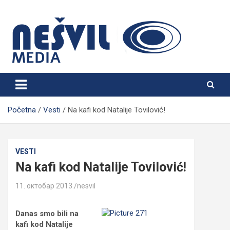
Skip
to
content
Nešvil Media Bogatić
Početna
Vesti
Na kafi kod Natalije Tovilović!
VESTI
Na kafi kod Natalije Tovilović!
11. октобар 2013.
nesvil
Danas smo bili na
kafi kod Natalije