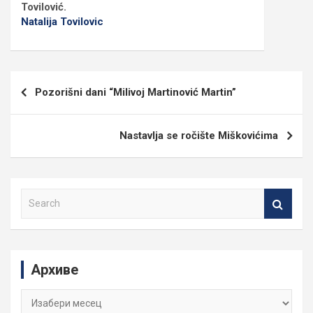
Tovilović.
Natalija Tovilovic
Кретање
Pozorišni dani “Milivoj Martinović Martin”
чланка
Nastavlja se ročište Miškovićima
S
e
a
r
c
Архиве
h
Архиве