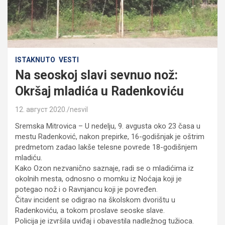
ISTAKNUTO
VESTI
Na seoskoj slavi sevnuo nož:
Okršaj mladića u Radenkoviću
12. август 2020.
nesvil
Sremska Mitrovica – U nedelju, 9. avgusta oko 23 časa u
mestu Radenković, nakon prepirke, 16-godišnjak je oštrim
predmetom zadao lakše telesne povrede 18-godišnjem
mladiću.
Kako Ozon nezvanično saznaje, radi se o mladićima iz
okolnih mesta, odnosno o momku iz Noćaja koji je
potegao nož i o Ravnjancu koji je povređen.
Čitav incident se odigrao na školskom dvorištu u
Radenkoviću, a tokom proslave seoske slave.
Policija je izvršila uviđaj i obavestila nadležnog tužioca.