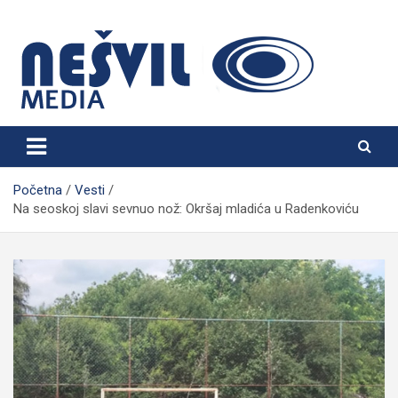
Skip
to
content
Nešvil Media Bogatić
Početna
Vesti
Na seoskoj slavi sevnuo nož: Okršaj mladića u Radenkoviću