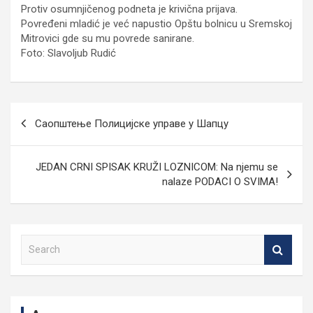
Protiv osumnjičenog podneta je krivična prijava.
Povređeni mladić je već napustio Opštu bolnicu u Sremskoj
Mitrovici gde su mu povrede sanirane.
Foto: Slavoljub Rudić
Кретање
Саопштење Полицијске управе у Шапцу
чланка
JEDAN CRNI SPISAK KRUŽI LOZNICOM: Na njemu se
nalaze PODACI O SVIMA!
S
e
a
r
c