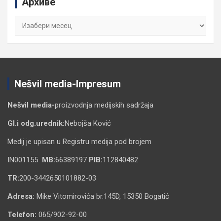
Архиве
h
Архиве
Nešvil media-Impresum
Nešvil media-
proizvodnja medijskih sadržaja
Gl.i odg.urednik:
Nebojša Ković
Medij je upisan u Registru medija pod brojem
IN001155
MB:
66389197
PIB:
112840482
TR:
200-3442650101882-03
Adresa:
Mike Vitomirovića br.145D, 15350 Bogatić
Telefon:
065/902-92-00