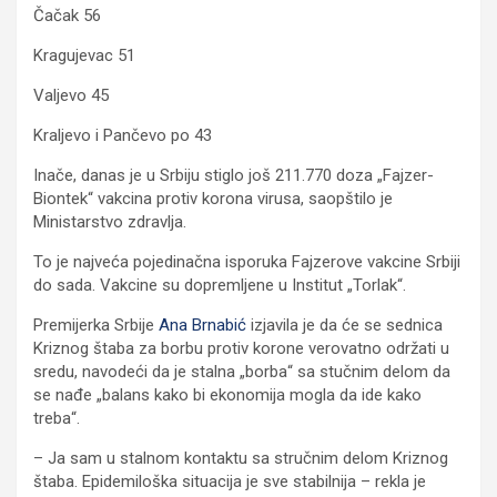
Čačak 56
Kragujevac 51
Valjevo 45
Kraljevo i Pančevo po 43
Inače, danas je u Srbiju stiglo još 211.770 doza „Fajzer-
Biontek“ vakcina protiv korona virusa, saopštilo je
Ministarstvo zdravlja.
To je najveća pojedinačna isporuka Fajzerove vakcine Srbiji
do sada. Vakcine su dopremljene u Institut „Torlak“.
Premijerka Srbije
Ana Brnabić
izjavila je da će se sednica
Kriznog štaba za borbu protiv korone verovatno održati u
sredu, navodeći da je stalna „borba“ sa stučnim delom da
se nađe „balans kako bi ekonomija mogla da ide kako
treba“.
– Ja sam u stalnom kontaktu sa stručnim delom Kriznog
štaba. Epidemiloška situacija je sve stabilnija – rekla je