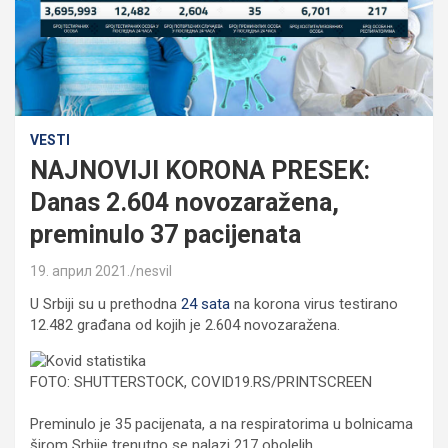
VESTI
NAJNOVIJI KORONA PRESEK:
Danas 2.604 novozaražena,
preminulo 37 pacijenata
19. април 2021.
nesvil
U Srbiji su u prethodna
24 sata
na korona virus testirano
12.482 građana od kojih je 2.604 novozaražena.
FOTO: SHUTTERSTOCK, COVID19.RS/PRINTSCREEN
Preminulo je 35 pacijenata, a na respiratorima u bolnicama
širom Srbije trenutno se nalazi 217 obolelih.