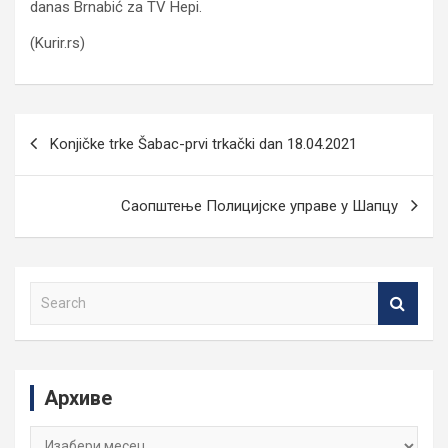
danas Brnabić za TV Hepi.
(Kurir.rs)
Кретање
Konjičke trke Šabac-prvi trkački dan 18.04.2021
чланка
Саопштење Полицијске управе у Шапцу
S
e
a
r
c
Архиве
h
Архиве