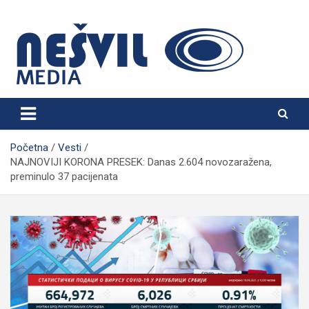
Skip
to
content
Nešvil Media Bogatić
Početna
Vesti
NAJNOVIJI KORONA PRESEK: Danas 2.604 novozaražena,
preminulo 37 pacijenata