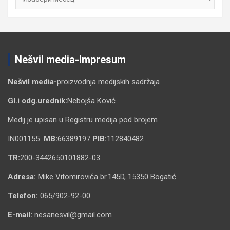
Nešvil media-Impresum
Nešvil media-
proizvodnja medijskih sadržaja
Gl.i odg.urednik:
Nebojša Ković
Medij je upisan u Registru medija pod brojem
IN001155
MB:
66389197
PIB:
112840482
TR:
200-3442650101882-03
Adresa:
Mike Vitomirovića br.145D, 15350 Bogatić
Telefon:
065/902-92-00
E-mail:
nesanesvil@gmail.com