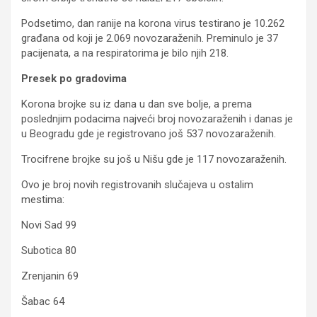
Podsetimo, dan ranije na korona virus testirano je 10.262
građana od koji je 2.069 novozaraženih. Preminulo je 37
pacijenata, a na respiratorima je bilo njih 218.
Presek po gradovima
Korona brojke su iz dana u dan sve bolje, a prema
poslednjim podacima najveći broj novozaraženih i danas je
u Beogradu gde je registrovano još 537 novozaraženih.
Trocifrene brojke su još u Nišu gde je 117 novozaraženih.
Ovo je broj novih registrovanih slučajeva u ostalim
mestima:
Novi Sad 99
Subotica 80
Zrenjanin 69
Šabac 64