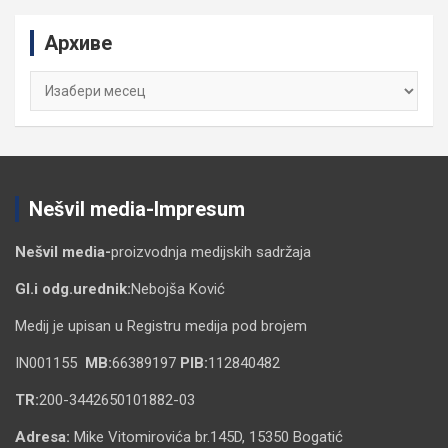
c
Архиве
h
Архиве
Nešvil media-Impresum
Nešvil media-
proizvodnja medijskih sadržaja
Gl.i odg.urednik:
Nebojša Ković
Medij je upisan u Registru medija pod brojem
IN001155
MB:
66389197
PIB:
112840482
TR:
200-3442650101882-03
Adresa:
Mike Vitomirovića br.145D, 15350 Bogatić