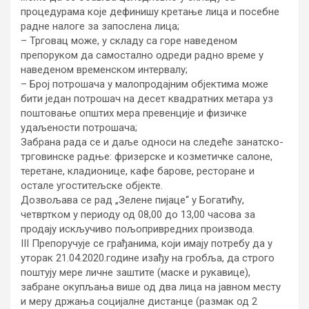
процедурама које дефинишу кретање лица и посебне
радне налоге за запослена лица;
– Трговац може, у складу са горе наведеном
препоруком да самостално одреди радно време у
наведеном временском интервалу;
– Број потрошача у малопродајним објектима може
бити један потрошач на десет квадратних метара уз
поштовање општих мера превенције и физичке
удаљености потрошача;
Забрана рада се и даље односи на следеће занатско-
трговинске радње: фризерске и козметичке салоне,
теретане, кладионице, кафе барове, ресторане и
остале угоститељске објекте.
Дозвољава се рад „Зелене пијаце“ у Богатићу,
четвртком у периоду од 08,00 до 13,00 часова за
продају искључиво пољопривредних производа.
III Препоручује се грађанима, који имају потребу да у
уторак 21.04.2020.године изађу на гробља, да строго
поштују мере личне заштите (маске и рукавице),
забране окупљања више од два лица на јавном месту
и меру држања социјалне дистанце (размак од 2