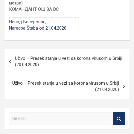
метра).
КОМАНДАНТ ОШ ЗА ВС
__________________________
Ненад Бесеровац
Naredba Štaba od 21.04.2020
Кретање
Uživo – Presek stanja u vezi sa korona virusom u Srbiji
чланка
(20.04.2020)
Uživo – Presek stanja u vezi sa korona virusom u Srbiji
(21.04.2020)
S
e
a
r