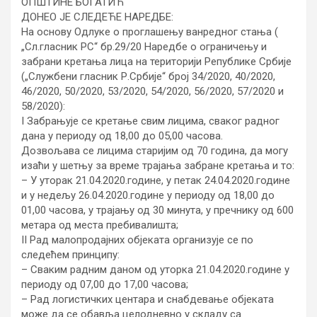
ОПШТИНЕ БОГАТИЋ
ДОНЕО ЈЕ СЛЕДЕЋЕ НАРЕДБЕ:
На основу Одлуке о проглашењу ванредног стања (
„Сл.гласник РС“ бр.29/20 Наредбе о ограничењу и
забрани кретања лица на територији Републике Србије
(„Службени гласник Р.Србије“ број 34/2020, 40/2020,
46/2020, 50/2020, 53/2020, 54/2020, 56/2020, 57/2020 и
58/2020):
I Забрањује се кретање свим лицима, сваког радног
дана у периоду од 18,00 до 05,00 часова.
Дозвољава се лицима старијим од 70 година, да могу
изаћи у шетњу за време трајања забране кретања и то:
– У уторак 21.04.2020.године, у петак 24.04.2020.године
и у недељу 26.04.2020.године у периоду од 18,00 до
01,00 часова, у трајању од 30 минута, у пречнику од 600
метара од места пребивалишта;
II Рад малопродајних објеката организује се по
следећем принципу:
– Сваким радним даном од уторка 21.04.2020.године у
периоду од 07,00 до 17,00 часова;
– Рад логистичких центара и снабдевање објеката
може да се обавља целодневно у складу са