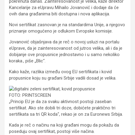
pokrenuta danas. Zainteresovanost je velika, kaže direktor
Kancelarije za eUpravu Mihailo Jovanović i dodaje da će
ovih dana građanima biti dostupna i nova aplikacija.
Novi sertifikat zasnovan je na standardima Unije, a njegovo
priznanje omogućeno je odlukom Evropske komisije.
Jovanović objašnjava da je reč o novoj usluzi na portalu
eUprave, da je zainteresovanost od jutros velika, ali i da je
dobijanje ove propusnice jednostavno i u samo nekoliko
koraka., piše „Blic“.
Kako kaže, razlika između ovog EU sertifikata i kovid
propusnice koju su građani Srbije vadili dosad je velika.
FOTO: PRINTSCREEN
„Princip EU je da za svaku aktivnost postoji zaseban
sertifikat. Ako ste dobili tri doze, dobićete praktično tri
sertifikata sa tri QR koda“, rekao je on za Euronews Srbija.
Kada je reč o načinu na koji građani mogu da pokažu da
poseduju ovaj sertifikat, postoji više načina.