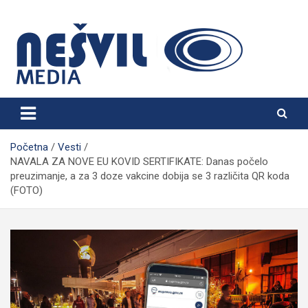
Skip
to
content
Nešvil Media Bogatić
Početna
Vesti
NAVALA ZA NOVE EU KOVID SERTIFIKATE: Danas počelo
preuzimanje, a za 3 doze vakcine dobija se 3 različita QR koda
(FOTO)