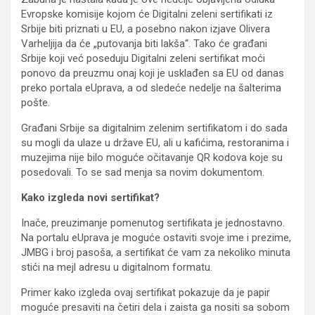
Evropske komisije kojom će Digitalni zeleni sertifikati iz
Srbije biti priznati u EU, a posebno nakon izjave Olivera
Varheljija da će „putovanja biti lakša“. Tako će građani
Srbije koji već poseduju Digitalni zeleni sertifikat moći
ponovo da preuzmu onaj koji je usklađen sa EU od danas
preko portala eUprava, a od sledeće nedelje na šalterima
pošte.
Građani Srbije sa digitalnim zelenim sertifikatom i do sada
su mogli da ulaze u države EU, ali u kafićima, restoranima i
muzejima nije bilo moguće očitavanje QR kodova koje su
posedovali. To se sad menja sa novim dokumentom.
Kako izgleda novi sertifikat?
Inače, preuzimanje pomenutog sertifikata je jednostavno.
Na portalu eUprava je moguće ostaviti svoje ime i prezime,
JMBG i broj pasoša, a sertifikat će vam za nekoliko minuta
stići na mejl adresu u digitalnom formatu.
Primer kako izgleda ovaj sertifikat pokazuje da je papir
moguće presaviti na četiri dela i zaista ga nositi sa sobom