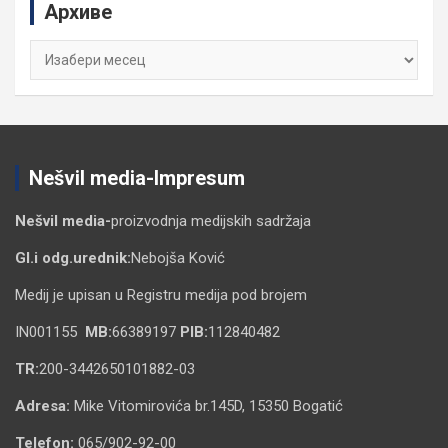
Архиве
h
Архиве
Nešvil media-Impresum
Nešvil media-
proizvodnja medijskih sadržaja
Gl.i odg.urednik:
Nebojša Ković
Medij je upisan u Registru medija pod brojem
IN001155
MB:
66389197
PIB:
112840482
TR:
200-3442650101882-03
Adresa:
Mike Vitomirovića br.145D, 15350 Bogatić
Telefon:
065/902-92-00