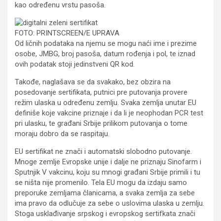
kao određenu vrstu pasoša.
FOTO: PRINTSCREEN/E UPRAVA
Od ličnih podataka na njemu se mogu naći ime i prezime
osobe, JMBG, broj pasoša, datum rođenja i pol, te iznad
ovih podatak stoji jedinstveni QR kod.
Takođe, naglašava se da svakako, bez obzira na
posedovanje sertifikata, putnici pre putovanja provere
režim ulaska u određenu zemlju. Svaka zemlja unutar EU
definiše koje vakcine priznaje i da li je neophodan PCR test
pri ulasku, te građani Srbije prilikom putovanja o tome
moraju dobro da se raspitaju.
EU sertifikat ne znači i automatski slobodno putovanje.
Mnoge zemlje Evropske unije i dalje ne priznaju Sinofarm i
Sputnjik V vakcinu, koju su mnogi građani Srbije primili i tu
se ništa nije promenilo. Tela EU mogu da izdaju samo
preporuke zemljama članicama, a svaka zemlja za sebe
ima pravo da odlučuje za sebe o uslovima ulaska u zemlju.
Stoga usklađivanje srpskog i evropskog sertifkata znači