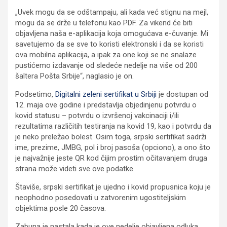
„Uvek mogu da se odštampaju, ali kada već stignu na mejl,
mogu da se drže u telefonu kao PDF. Za vikend će biti
objavljena naša e-aplikacija koja omogućava e-čuvanje. Mi
savetujemo da se sve to koristi elektronski i da se koristi
ova mobilna aplikacija, a ipak za one koji se ne snalaze
pustićemo izdavanje od sledeće nedelje na više od 200
šaltera Pošta Srbije“, naglasio je on.
Podsetimo,
Digitalni zeleni sertifikat u Srbiji
je dostupan od
12. maja ove godine i predstavlja objedinjenu potvrdu o
kovid statusu – potvrdu o izvršenoj vakcinaciji i/ili
rezultatima različitih testiranja na kovid 19, kao i potvrdu da
je neko preležao bolest. Osim toga, srpski sertifikat sadrži
ime, prezime, JMBG, pol i broj pasoša (opciono), a ono što
je najvažnije jeste QR kod čijim prostim očitavanjem druga
strana može videti sve ove podatke.
Štaviše, srpski sertifikat je ujedno i kovid propusnica koju je
neophodno posedovati u zatvorenim ugostiteljskim
objektima posle 20 časova.
Zabuna je nastala kada je ove nedelje objavljena odluka