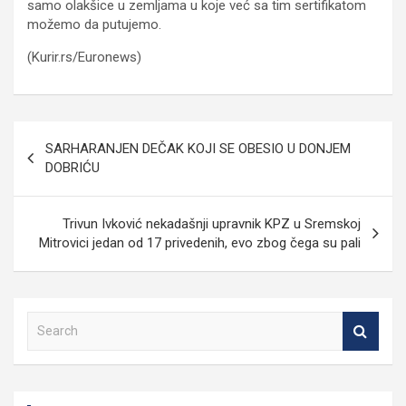
samo olakšice u zemljama u koje već sa tim sertifikatom
možemo da putujemo.
(Kurir.rs/Euronews)
Кретање
SARHARANJEN DEČAK KOJI SE OBESIO U DONJEM
чланка
DOBRIĆU
Trivun Ivković nekadašnji upravnik KPZ u Sremskoj
Mitrovici jedan od 17 privedenih, evo zbog čega su pali
S
e
a
r
c