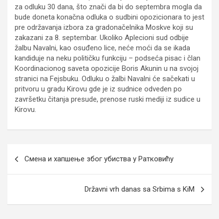
za odluku 30 dana, što znači da bi do septembra mogla da
bude doneta konačna odluka o sudbini opozicionara to jest
pre održavanja izbora za gradonačelnika Moskve koji su
zakazani za 8. septembar. Ukoliko Aplecioni sud odbije
žalbu Navalni, kao osuđeno lice, neće moći da se ikada
kandiduje na neku političku funkciju – podseća pisac i član
Koordinacionog saveta opozicije Boris Akunin u na svojoj
stranici na Fejsbuku. Odluku o žalbi Navalni će sačekati u
pritvoru u gradu Kirovu gde je iz sudnice odveden po
završetku čitanja presude, prenose ruski mediji iz sudice u
Kirovu.
Кретање
Смена и хапшење због убиства у Ратковићу
чланка
Državni vrh danas sa Srbima s KiM