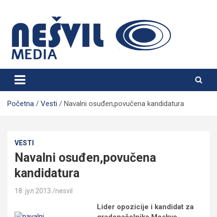
Skip
to
content
Nešvil Media Bogatić
Početna
Vesti
Navalni osuđen,povučena kandidatura
VESTI
Navalni osuđen,povučena
kandidatura
18. јул 2013.
nesvil
Lider opozicije i kandidat za