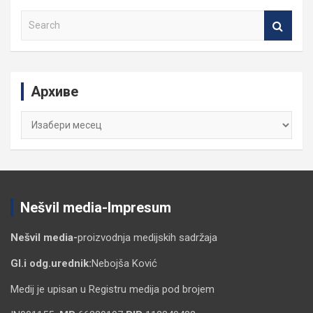
S
e
a
r
c
Архиве
h
Архиве
Nešvil media-Impresum
Nešvil media-
proizvodnja medijskih sadržaja
Gl.i odg.urednik:
Nebojša Ković
Medij je upisan u Registru medija pod brojem