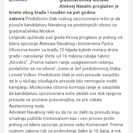
gradonačelnika Moskve
Aleksej Navalni proglašen je
krivim zbog krađe i osuđen na pet godina
zatvora.
Predizborni štab ruskog opozicionara rešio je da
povuče kandidaturu Navalnog sa predstojećih izbora za
gradonačelnika Moskve.
Lenjinski opštinski sud grada Kirova proglasio je jednog od
lidera opozicije Alekseja Navalnog i biznismena Pjotra
Oficerova krivim za krađu 10 hiljada kubnih metara drvne
građe i nanošenje štete od 16 miliona rubalja fabrici
„Kirovles“. „Prema našem ranije usaglašenom rešenju,
povlačimo se sa izbora“, izavio je šef predizbornog štaba
Leonid Volkov. Predizborni štab je uoči presude saopštio
da bi u slučaju ošuđujuće presude bilo nemoguće voditi
kampanju. Moskovska izborna komisija ranije je saopštila
da kandidaturu opozicionera neće skidati sve dok njegova
presuda ne postane pravosnažna, ne pre odluke
Apelacionog suda.
Advokati Navalnog rekli su da će se žaliti na presudu koju
smatraju politički motivisanom kao i ceo proces protiv
jednog od lidera opozcije, prenosi radio Komersant. Prema
ruskom zakonu rok za podnošenje žalbe je 10 dana, a rok