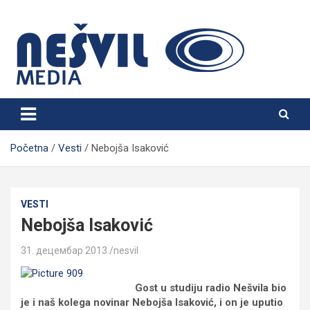
Skip
to
content
Nešvil Media Bogatić
Početna
Vesti
Nebojša Isaković
VESTI
Nebojša Isaković
31. децембар 2013.
nesvil
Gost u studiju radio Nešvila bio
je i naš kolega novinar Nebojša Isaković, i on je uputio