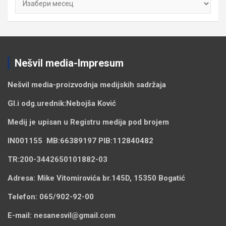
Nešvil media-Impresum
Nešvil media-
proizvodnja medijskih sadržaja
Gl.i odg.urednik:
Nebojša Ković
Medij je upisan u Registru medija pod brojem
IN001155
MB:
66389197
PIB:
112840482
TR:
200-3442650101882-03
Adresa:
Mike Vitomirovića br.145D, 15350 Bogatić
Telefon:
065/902-92-00
E-mail:
nesanesvil@gmail.com