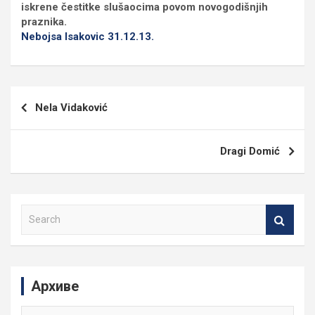
iskrene čestitke slušaocima povom novogodišnjih
praznika.
Nebojsa Isakovic 31.12.13.
Кретање
Nela Vidaković
чланка
Dragi Domić
S
e
a
r
c
Архиве
h
Архиве