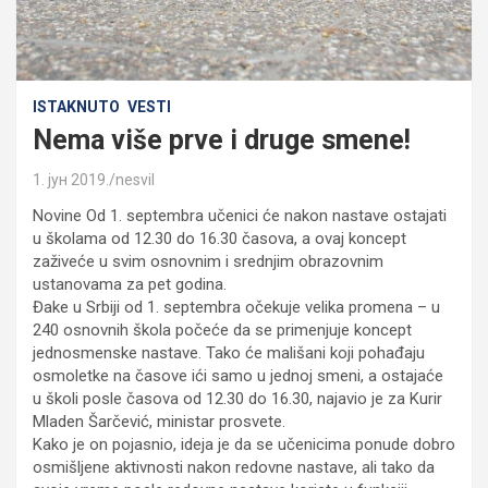
ISTAKNUTO
VESTI
Nema više prve i druge smene!
1. јун 2019.
nesvil
Novine Od 1. septembra učenici će nakon nastave ostajati
u školama od 12.30 do 16.30 časova, a ovaj koncept
zaživeće u svim osnovnim i srednjim obrazovnim
ustanovama za pet godina.
Đake u Srbiji od 1. septembra očekuje velika promena – u
240 osnovnih škola počeće da se primenjuje koncept
jednosmenske nastave. Tako će mališani koji pohađaju
osmoletke na časove ići samo u jednoj smeni, a ostajaće
u školi posle časova od 12.30 do 16.30, najavio je za Kurir
Mladen Šarčević, ministar prosvete.
Kako je on pojasnio, ideja je da se učenicima ponude dobro
osmišljene aktivnosti nakon redovne nastave, ali tako da