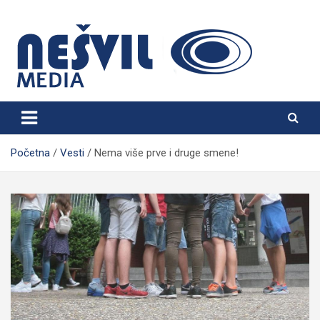
Skip
to
content
Nešvil Media Bogatić
Početna
Vesti
Nema više prve i druge smene!