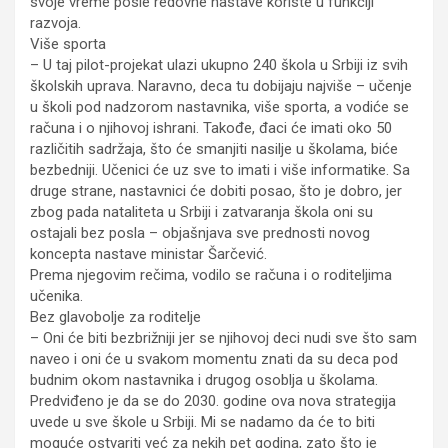
svoje vreme posle redovne nastave koriste u funkciji
razvoja.
Više sporta
– U taj pilot-projekat ulazi ukupno 240 škola u Srbiji iz svih
školskih uprava. Naravno, deca tu dobijaju najviše – učenje
u školi pod nadzorom nastavnika, više sporta, a vodiće se
računa i o njihovoj ishrani. Takođe, đaci će imati oko 50
različitih sadržaja, što će smanjiti nasilje u školama, biće
bezbedniji. Učenici će uz sve to imati i više informatike. Sa
druge strane, nastavnici će dobiti posao, što je dobro, jer
zbog pada nataliteta u Srbiji i zatvaranja škola oni su
ostajali bez posla – objašnjava sve prednosti novog
koncepta nastave ministar Šarčević.
Prema njegovim rečima, vodilo se računa i o roditeljima
učenika.
Bez glavobolje za roditelje
– Oni će biti bezbrižniji jer se njihovoj deci nudi sve što sam
naveo i oni će u svakom momentu znati da su deca pod
budnim okom nastavnika i drugog osoblja u školama.
Predviđeno je da se do 2030. godine ova nova strategija
uvede u sve škole u Srbiji. Mi se nadamo da će to biti
moguće ostvariti već za nekih pet godina, zato što je