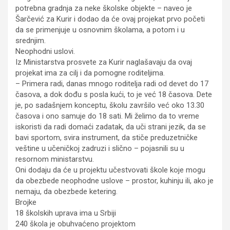
potrebna gradnja za neke školske objekte – naveo je
Šarčević za Kurir i dodao da će ovaj projekat prvo početi
da se primenjuje u osnovnim školama, a potom i u
srednjim.
Neophodni uslovi.
Iz Ministarstva prosvete za Kurir naglašavaju da ovaj
projekat ima za cilj i da pomogne roditeljima.
– Primera radi, danas mnogo roditelja radi od devet do 17
časova, a dok dođu s posla kući, to je već 18 časova. Dete
je, po sadašnjem konceptu, školu završilo već oko 13.30
časova i ono samuje do 18 sati. Mi želimo da to vreme
iskoristi da radi domaći zadatak, da uči strani jezik, da se
bavi sportom, svira instrument, da stiče preduzetničke
veštine u učeničkoj zadruzi i slično – pojasnili su u
resornom ministarstvu.
Oni dodaju da će u projektu učestvovati škole koje mogu
da obezbede neophodne uslove – prostor, kuhinju ili, ako je
nemaju, da obezbede ketering.
Brojke
18 školskih uprava ima u Srbiji
240 škola je obuhvaćeno projektom