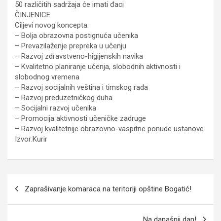
50 različitih sadržaja će imati đaci
ČINJENICE
Ciljevi novog koncepta:
– Bolja obrazovna postignuća učenika
– Prevazilaženje prepreka u učenju
– Razvoj zdravstveno-higijenskih navika
– Kvalitetno planiranje učenja, slobodnih aktivnosti i
slobodnog vremena
– Razvoj socijalnih veština i timskog rada
– Razvoj preduzetničkog duha
– Socijalni razvoj učenika
– Promocija aktivnosti učeničke zadruge
– Razvoj kvalitetnije obrazovno-vaspitne ponude ustanove
Izvor:Kurir
Кретање
Zaprašivanje komaraca na teritoriji opštine Bogatić!
чланка
Na današnji dan!