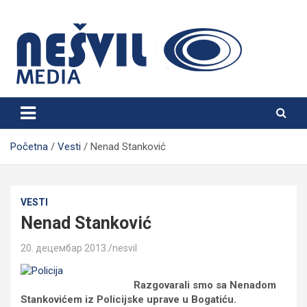
Skip
to
content
Nešvil Media Bogatić
Početna
Vesti
Nenad Stanković
VESTI
Nenad Stanković
20. децембар 2013.
nesvil
Razgovarali smo sa Nenadom
Stankovićem iz Policijske uprave u Bogatiću.