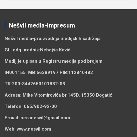
Nešvil media-Impresum
Nešvil media-
proizvodnja medijskih sadržaja
Gl.i odg.urednik:
Nebojša Ković
Medij je upisan u Registru medija pod brojem
IN001155
MB:
66389197
PIB:
112840482
TR:
200-3442650101882-03
Adresa:
Mike Vitomirovića br.145D, 15350 Bogatić
Telefon:
065/902-92-00
E-mail:
nesanesvil@gmail.com
Web:
www.nesvil.com