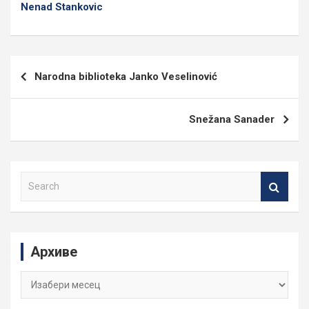
Nenad Stankovic
Кретање
Narodna biblioteka Janko Veselinović
чланка
Snežana Sanader
S
e
a
r
c
Архиве
h
Архиве