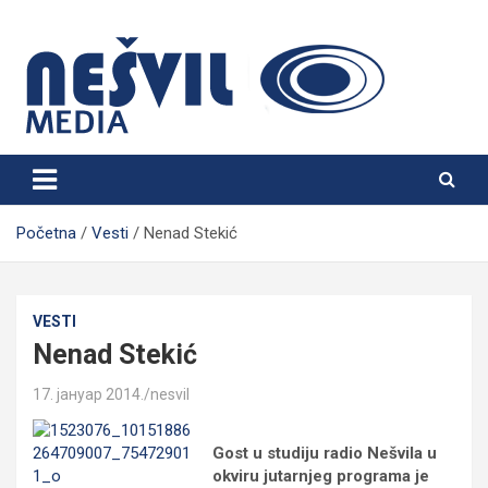
Skip
to
content
Nešvil Media Bogatić
Početna
Vesti
Nenad Stekić
VESTI
Nenad Stekić
17. јануар 2014.
nesvil
Gost u studiju radio Nešvila u
okviru jutarnjeg programa je