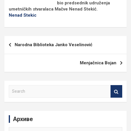
bio predsednik udruženja
umetničkih stvaralaca Mačve Nenad Stekić.
Nenad Stekic
Кретање
Narodna Biblioteka Janko Veselinović
чланка
Menjačnica Bojan
S
e
a
r
c
Архиве
h
Архиве