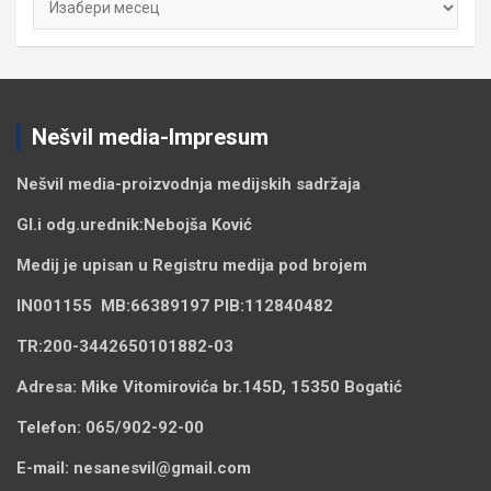
Nešvil media-Impresum
Nešvil media-
proizvodnja medijskih sadržaja
Gl.i odg.urednik:
Nebojša Ković
Medij je upisan u Registru medija pod brojem
IN001155
MB:
66389197
PIB:
112840482
TR:
200-3442650101882-03
Adresa:
Mike Vitomirovića br.145D, 15350 Bogatić
Telefon:
065/902-92-00
E-mail:
nesanesvil@gmail.com