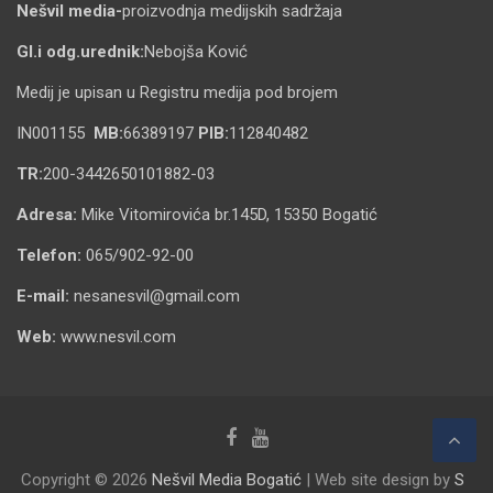
Nešvil media-
proizvodnja medijskih sadržaja
Gl.i odg.urednik:
Nebojša Ković
Medij je upisan u Registru medija pod brojem
IN001155
MB:
66389197
PIB:
112840482
TR:
200-3442650101882-03
Adresa:
Mike Vitomirovića br.145D, 15350 Bogatić
Telefon:
065/902-92-00
E-mail:
nesanesvil@gmail.com
Web:
www.nesvil.com
Copyright © 2026
Nešvil Media Bogatić
| Web site design by
S