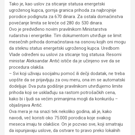
Tako je, kao uslov za sticanje statusa energetski
ugroženog kupca, gornja granica prihoda za najbrojnije
porodice podignuta za 670 dinara. Za ostala domaćinstva
povećanje limita se kreće od 280 do 530 dinara.
Ovo je predviđeno novim pravilnikom Ministarstva
rudarstva i energetike. Tim dokumentom utvrđuje se limit
mesečnih prihoda domaćinstava na osnovu kojih oni mogu
da steknu status energetski ugroženog kupca. Uredbom
Vlade određeni su uslovi za sticanje tog statusa. Resorni
ministar Aleksandar Antić ističe da je učinjeno sve da se
procedura olakša.
– Svi koji uživaju socijalnu pomoć ili dečji dodatak, ne treba
uopšte da se prijavljuju za ovu meru, ona im se automatski
dodeljuje. Dva puta godišnje pravilnikom utvrđujemo limite
prihoda koji se usklađuju sa rastom potrošačkih cena,
kako bi i ljudi sa većim primanjima mogli da konkurišu –
objašnjava Antić.
Ova mera je na snazi tek nekoliko godina, ali je, kako
navodi, već koristi oko 75.000 porodica koje svakog
meseca imaju te olakšice. On je pozvao sve, koji smatraju
da ispunjavaju uslove, da ostvare to pravo preko lokalnih