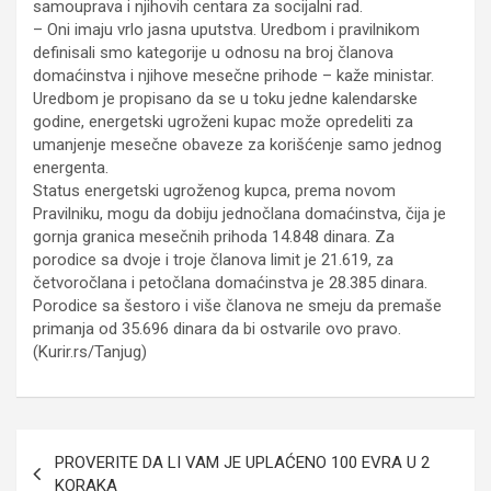
samouprava i njihovih centara za socijalni rad.
– Oni imaju vrlo jasna uputstva. Uredbom i pravilnikom
definisali smo kategorije u odnosu na broj članova
domaćinstva i njihove mesečne prihode – kaže ministar.
Uredbom je propisano da se u toku jedne kalendarske
godine, energetski ugroženi kupac može opredeliti za
umanjenje mesečne obaveze za korišćenje samo jednog
energenta.
Status energetski ugroženog kupca, prema novom
Pravilniku, mogu da dobiju jednočlana domaćinstva, čija je
gornja granica mesečnih prihoda 14.848 dinara. Za
porodice sa dvoje i troje članova limit je 21.619, za
četvoročlana i petočlana domaćinstva je 28.385 dinara.
Porodice sa šestoro i više članova ne smeju da premaše
primanja od 35.696 dinara da bi ostvarile ovo pravo.
(Kurir.rs/Tanjug)
Кретање
PROVERITE DA LI VAM JE UPLAĆENO 100 EVRA U 2
чланка
KORAKA