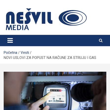
Skip
to
content
Nešvil Media Bogatić
Početna
Vesti
NOVI USLOVI ZA POPUST NA RAČUNE ZA STRUJU I GAS