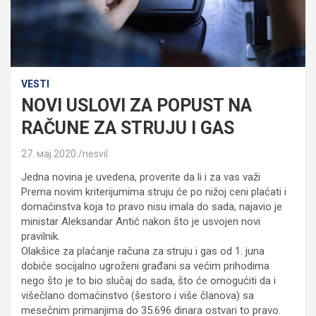
VESTI
NOVI USLOVI ZA POPUST NA
RAČUNE ZA STRUJU I GAS
27. мај 2020.
nesvil
Jedna novina je uvedena, proverite da li i za vas važi
Prema novim kriterijumima struju će po nižoj ceni plaćati i
domaćinstva koja to pravo nisu imala do sada, najavio je
ministar Aleksandar Antić nakon što je usvojen novi
pravilnik.
Olakšice za plaćanje računa za struju i gas od 1. juna
dobiće socijalno ugroženi građani sa većim prihodima
nego što je to bio slučaj do sada, što će omogućiti da i
višečlano domaćinstvo (šestoro i više članova) sa
mesečnim primanjima do 35.696 dinara ostvari to pravo.