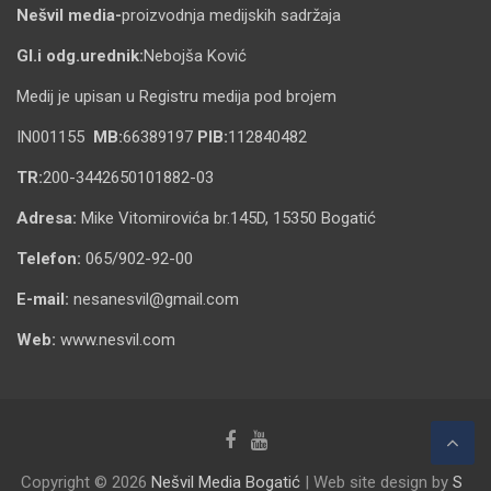
Nešvil media-
proizvodnja medijskih sadržaja
Gl.i odg.urednik:
Nebojša Ković
Medij je upisan u Registru medija pod brojem
IN001155
MB:
66389197
PIB:
112840482
TR:
200-3442650101882-03
Adresa:
Mike Vitomirovića br.145D, 15350 Bogatić
Telefon:
065/902-92-00
E-mail:
nesanesvil@gmail.com
Web:
www.nesvil.com
Copyright © 2026
Nešvil Media Bogatić
| Web site design by
S