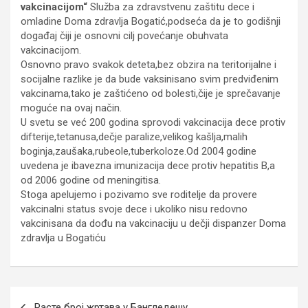
vakcinacijom“
Služba za zdravstvenu zaštitu dece i
omladine Doma zdravlja Bogatić,podseća da je to godišnji
događaj čiji je osnovni cilj povećanje obuhvata
vakcinacijom.
Osnovno pravo svakok deteta,bez obzira na teritorijalne i
socijalne razlike je da bude vaksinisano svim predviđenim
vakcinama,tako je zaštićeno od bolesti,čije je sprečavanje
moguće na ovaj način.
U svetu se već 200 godina sprovodi vakcinacija dece protiv
difterije,tetanusa,dečje paralize,velikog kašlja,malih
boginja,zaušaka,rubeole,tuberkoloze.Od 2004 godine
uvedena je ibavezna imunizacija dece protiv hepatitis B,a
od 2006 godine od meningitisa.
Stoga apelujemo i pozivamo sve roditelje da provere
vakcinalni status svoje dece i ukoliko nisu redovno
vakcinisana da dođu na vakcinaciju u dečji dispanzer Doma
zdravlja u Bogatiću
Кретање
Расте број жртава у Бангледешу