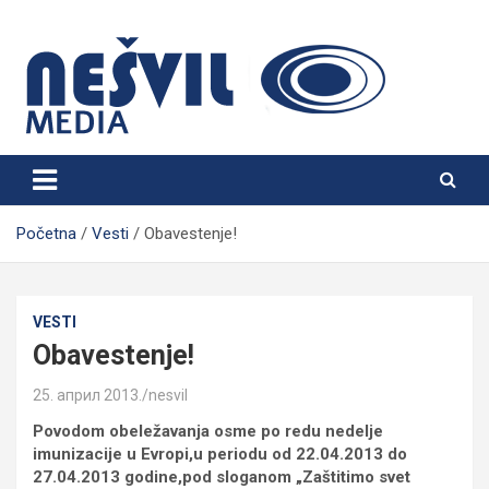
Skip
to
content
Nešvil Media Bogatić
Početna
Vesti
Obavestenje!
VESTI
Obavestenje!
25. април 2013.
nesvil
Povodom obeležavanja osme po redu nedelje
imunizacije u Evropi,u periodu od 22.04.2013 do
27.04.2013 godine,pod sloganom „Zaštitimo svet