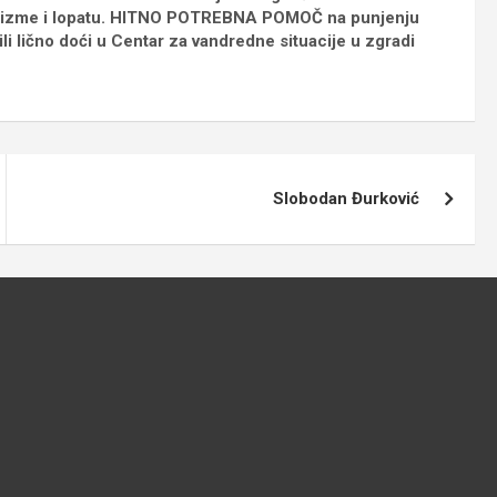
la čizme i lopatu. HITNO POTREBNA POMOČ na punjenju
li lično doći u Centar za vandredne situacije u zgradi
Slobodan Đurković