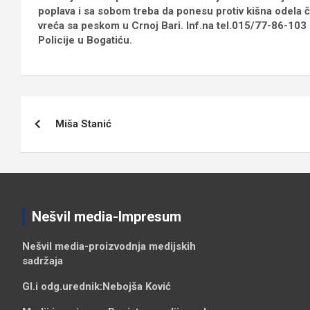
poplava i sa sobom treba da ponesu protiv kišna ode
vreća sa peskom u Crnoj Bari. Inf.na tel.015/77-86-103 i
Policije u Bogatiću.
Кретање
Miša Stanić
чланка
Nešvil media-Impresum
Nešvil media-
proizvodnja medijskih
sadržaja
Gl.i odg.urednik:
Nebojša Ković