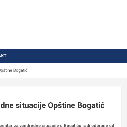
AKT
Opštine Bogatić
dne situacije Opštine Bogatić
 centar za vandredne situacije u Bogatiću radi odbrane od