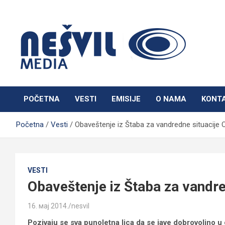
Skip
to
content
Nešvil Media Bogatić
POČETNA
VESTI
EMISIJE
O NAMA
KONT
Početna
Vesti
Obaveštenje iz Štaba za vandredne situacije 
VESTI
Obaveštenje iz Štaba za vandre
16. мај 2014.
nesvil
Pozivaju se sva punoletna lica da se jave dobrovoljno u