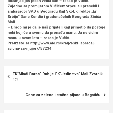
dosanjao još jedan veliki san – rekao je Vučić.
Zajedno sa premijerom Vučićem vrpcu su presekli i
ambasador SAD u Beogradu Kajl Skot, direktor „Er
Srbije“ Dane Kondić i gradonačelnik Beograda Siniša
Mali.
– Drago mi je da je naš prijatelj Kajl primetio da postoje
neki koji će u svemu da pronađu manu. Ja ne vidim
manu u ovom letu – rekao je Vučić.
Preuzeto sa http://www.alo.rs/kraljveski-ispracaj-
aviona-za-njujork/57234
Кретање
FK“Mladi Borac“ Dublje-FK“Jedinstvo“ Mali Zvornik
чланка
1:1
Cene sa zelene i stočne pijace u Bogatiću