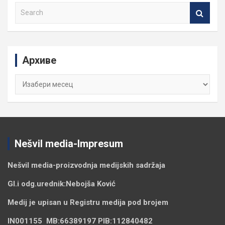
S
e
a
r
c
Архиве
h
Архиве
Nešvil media-Impresum
Nešvil media-
proizvodnja medijskih sadržaja
Gl.i odg.urednik:
Nebojša Ković
Medij je upisan u Registru medija pod brojem
IN001155
MB:
66389197
PIB:
112840482