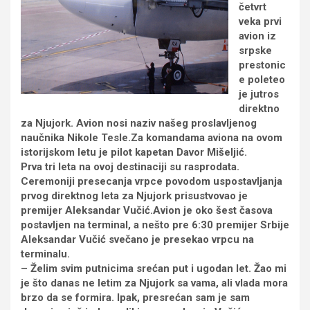
četvrt
veka prvi
avion iz
srpske
prestonic
e poleteo
je jutros
direktno
za Njujork. Avion nosi naziv našeg proslavljenog
naučnika Nikole Tesle.Za komandama aviona na ovom
istorijskom letu je pilot kapetan Davor Mišeljić.
Prva tri leta na ovoj destinaciji su rasprodata.
Ceremoniji presecanja vrpce povodom uspostavljanja
prvog direktnog leta za Njujork prisustvovao je
premijer Aleksandar Vučić.Avion je oko šest časova
postavljen na terminal, a nešto pre 6:30 premijer Srbije
Aleksandar Vučić svečano je presekao vrpcu na
terminalu.
– Želim svim putnicima srećan put i ugodan let. Žao mi
je što danas ne letim za Njujork sa vama, ali vlada mora
brzo da se formira. Ipak, presrećan sam je sam