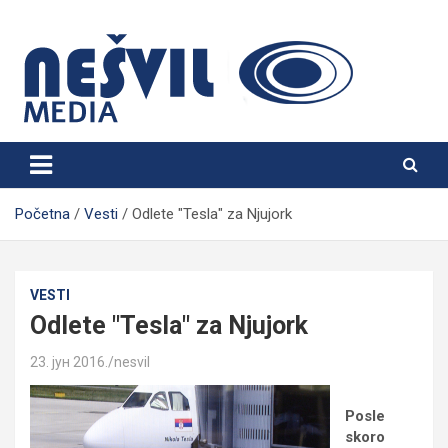
Skip
to
content
Nešvil Media Bogatić
Početna
Vesti
Odlete "Tesla" za Njujork
VESTI
Odlete "Tesla" za Njujork
23. јун 2016.
nesvil
Posle
skoro