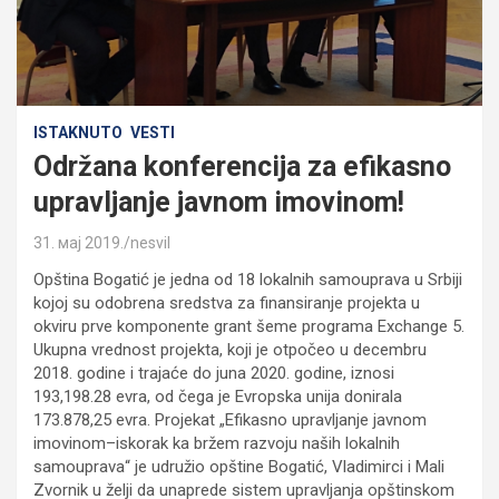
ISTAKNUTO
VESTI
Održana konferencija za efikasno
upravljanje javnom imovinom!
31. мај 2019.
nesvil
Opština Bogatić je jedna od 18 lokalnih samouprava u Srbiji
kojoj su odobrena sredstva za finansiranje projekta u
okviru prve komponente grant šeme programa Exchange 5.
Ukupna vrednost projekta, koji je otpočeo u decembru
2018. godine i trajaće do juna 2020. godine, iznosi
193,198.28 evra, od čega je Evropska unija donirala
173.878,25 evra. Projekat „Efikasno upravljanje javnom
imovinom–iskorak ka bržem razvoju naših lokalnih
samouprava“ je udružio opštine Bogatić, Vladimirci i Mali
Zvornik u želji da unaprede sistem upravljanja opštinskom