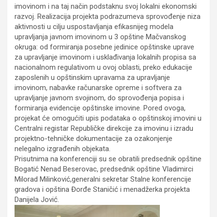
imovinom i na taj način podstaknu svoj lokalni ekonomski
razvoj. Realizacija projekta podrazumeva sprovođenje niza
aktivnosti u cilju uspostavljanja efikasnijeg modela
upravljanja javnom imovinom u 3 opštine Mačvanskog
okruga: od formiranja posebne jedinice opštinske uprave
za upravljanje imovinom i usklađivanja lokalnih propisa sa
nacionalnom regulativom u ovoj oblasti, preko edukacije
zaposlenih u opštinskim upravama za upravljanje
imovinom, nabavke računarske opreme i softvera za
upravljanje javnom svojinom, do sprovođenja popisa i
formiranja evidencije opštinske imovine. Pored ovoga,
projekat će omogućiti upis podataka o opštinskoj imovini u
Centralni registar Republičke direkcije za imovinu i izradu
projektno-tehničke dokumentacije za ozakonjenje
nelegalno izgrađenih objekata.
Prisutnima na konferenciji su se obratili predsednik opštine
Bogatić Nenad Beserovac, predsednik opštine Vladimirci
Milorad Milinković,generalni sekretar Stalne konferencije
gradova i opština Đorđe Staničić i menadžerka projekta
Danijela Jović.