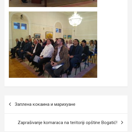
Кретање
Заплена кокаина и марихуане
чланка
Zaprašivanje komaraca na teritoriji opštine Bogatić!