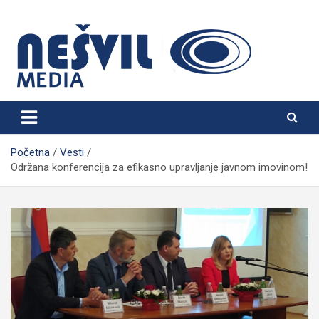
Skip
to
content
Nešvil Media Bogatić
Početna
Vesti
Održana konferencija za efikasno upravljanje javnom imovinom!