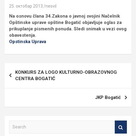
25. октобар 2013.
nesvil
Na osnovu člana 34.Zakona o javnoj svojini Načelnik
Opštinske uprave opštine Bogatić objavljuje oglas za
prikuplanje pismenih ponuda. Sledi snimak u vezi ovog
obavestenja.
Opstinska Uprava
Кретање
KONKURS ZA LOGO KULTURNO-OBRAZOVNOG
чланка
CENTRA BOGATIĆ
JKP Bogatić
S
e