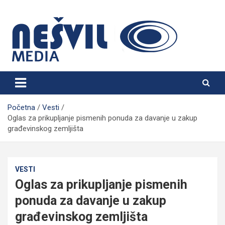
Skip
to
content
Nešvil Media Bogatić
Početna
Vesti
Oglas za prikupljanje pismenih ponuda za davanje u zakup
građevinskog zemljišta
VESTI
Oglas za prikupljanje pismenih
ponuda za davanje u zakup
građevinskog zemljišta