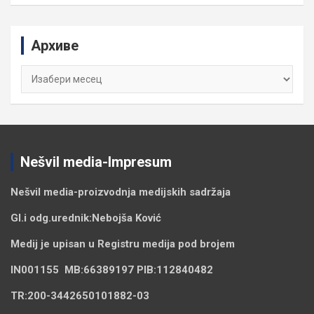
a
r
c
Архиве
h
Архиве
Nešvil media-Impresum
Nešvil media-
proizvodnja medijskih sadržaja
Gl.i odg.urednik:
Nebojša Ković
Medij je upisan u Registru medija pod brojem
IN001155
MB:
66389197
PIB:
112840482
TR:
200-3442650101882-03