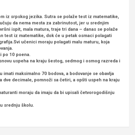
m iz srpskog jezika. Sutra se polaže test iz matematike,
ručuju da nema mesta za zabrinutost, jer u srednjim
šni ispit, mala matura, traje tri dana – danas se polaže
an test iz matematike, dok će u petak osmaci polagati
ografija.Svi učenici moraju polagati malu maturu, koja
vanja.
i po 10 poena.
osnovu uspeha na kraju šestog, sedmog i osmog razreda i
 imati maksimalno 70 bodova, a bodovanje se obavlja
 dve decimale, pomnoži sa četiri, a opšti uspeh na kraju
aturanti moraju da imaju da bi upisali četvorogodišnju
u srednju školu.