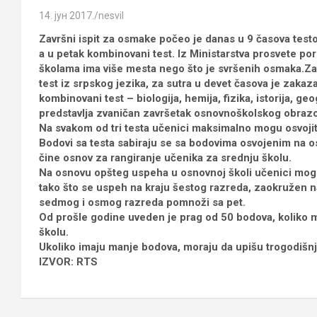
14. јун 2017.
nesvil
Završni ispit za osmake počeo je danas u 9 časova testo
a u petak kombinovani test. Iz Ministarstva prosvete po
školama ima više mesta nego što je svršenih osmaka.Zavr
test iz srpskog jezika, za sutra u devet časova je zakaz
kombinovani test – biologija, hemija, fizika, istorija, ge
predstavlja zvaničan završetak osnovnoškolskog obrazo
Na svakom od tri testa učenici maksimalno mogu osvojit
Bodovi sa testa sabiraju se sa bodovima osvojenim na 
čine osnov za rangiranje učenika za srednju školu.
Na osnovu opšteg uspeha u osnovnoj školi učenici mogu
tako što se uspeh na kraju šestog razreda, zaokružen na
sedmog i osmog razreda pomnoži sa pet.
Od prošle godine uveden je prag od 50 bodova, koliko m
školu.
Ukoliko imaju manje bodova, moraju da upišu trogodišnj
IZVOR: RTS