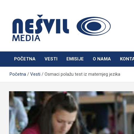
Skip
to
content
Nešvil Media Bogatić
POČETNA
VESTI
EMISIJE
O NAMA
KONT
Početna
Vesti
Osmaci polažu test iz maternjeg jezika