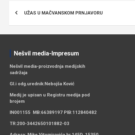
Кретање
UŽAS U MAČVANSKOM PRNJAVORU
чланка
Nešvil media-Impresum
Nešvil media-
proizvodnja medijskih
sadržaja
Gl.i odg.urednik:
Nebojša Ković
Medij je upisan u Registru medija pod
brojem
IN001155
MB:
66389197
PIB:
112840482
TR:
200-3442650101882-03
Adresa:
Mike Vitomirovića br.145D, 15350