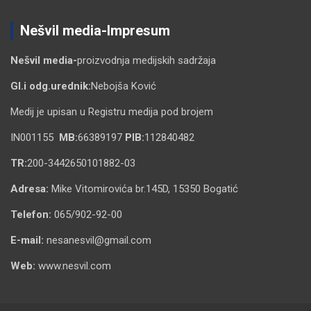
Nešvil media-Impresum
Nešvil media-
proizvodnja medijskih sadržaja
Gl.i odg.urednik:
Nebojša Ković
Medij je upisan u Registru medija pod brojem
IN001155
MB:
66389197
PIB:
112840482
TR:
200-3442650101882-03
Adresa:
Mike Vitomirovića br.145D, 15350 Bogatić
Telefon:
065/902-92-00
E-mail:
nesanesvil@gmail.com
Web:
www.nesvil.com