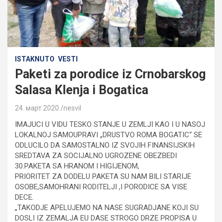
ISTAKNUTO
VESTI
Paketi za porodice iz Crnobarskog
Salasa Klenja i Bogatica
24. март 2020.
nesvil
IMAJUCI U VIDU TESKO STANJE U ZEMLJI KAO I U NASOJ
LOKALNOJ SAMOUPRAVI „DRUSTVO ROMA BOGATIC“ SE
ODLUCILO DA SAMOSTALNO IZ SVOJIH FINANSIJSKIH
SREDTAVA ZA SOCIJALNO UGROZENE OBEZBEDI
30.PAKETA SA HRANOM I HIGIJENOM,
PRIORITET ZA DODELU PAKETA SU NAM BILI STARIJE
OSOBE,SAMOHRANI RODITELJI ,I PORODICE SA VISE
DECE.
„TAKODJE APELUJEMO NA NASE SUGRADJANE KOJI SU
DOSLI IZ ZEMALJA EU DASE STROGO DRZE PROPISA U