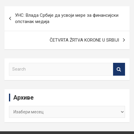
Кретање
УНС: Влада Србије да усвоји мере за финансијски
чланка
опстанак медија
ČETVRTA ŽRTVA KORONE U SRBIJI
S
e
a
r
c
Архиве
h
Архиве