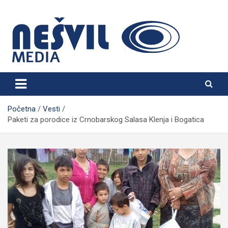
Skip
to
content
Nešvil Media Bogatić
Početna
Vesti
Paketi za porodice iz Crnobarskog Salasa Klenja i Bogatica