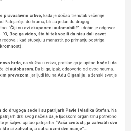
ke pravoslavne crkve,
kada je došao trenutak večernje
d Patrijaršije do hrama, bili su jedan do drugog
tao: “
Čiji su ovi skupoceni automobili?”
i dobio je odgovor
: “
O, Bog ga video, šta bi tek vozili da nisu dali zavet
 redova i, kad stupaju u manastir, po primanju postriga
skromnost).
novo brdo,
na službu u crkvu, pratilac ga je upitao
hoće li da
će ići
autobusom
. Da bi ga, ipak, odgovorio od ovog nauma,
skim prevozom,
jer ljudi idu na
Adu Ciganliju,
a ženski svet je
 do drugoga sedeli su patrijarh Pavle i vladika Stefan.
Na
se patrijarh drži svog načela da je ljudskom organizmu potrebno
 je šaljivo upitao patrijarha: “
Vaša svetosti, ja zahvatih dve
 što si zahvatio, a sutra uzmi dve manje”…