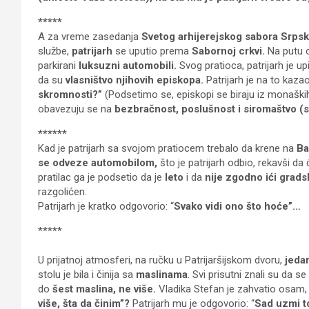
*****
A za vreme zasedanja
Svetog arhijerejskog sabora Srps
službe,
patrijarh
se uputio prema
Sabornoj crkvi.
Na putu o
parkirani
luksuzni automobili.
Svog pratioca, patrijarh je upi
da su
vlasništvo njihovih episkopa.
Patrijarh je na to kazao
skromnosti?”
(Podsetimo se, episkopi se biraju iz monaških
obavezuju se na
bezbračnost, poslušnost i siromaštvo (
******
Kad je patrijarh sa svojom pratiocem trebalo da krene na
Ba
se odveze automobilom,
što je patrijarh odbio, rekavši da 
pratilac ga je podsetio da je
leto
i da
nije zgodno ići grad
razgolićen.
Patrijarh je kratko odgovorio: “
Svako vidi ono što hoće”…
*****
U prijatnoj atmosferi, na ručku u Patrijaršijskom dvoru,
jedan
stolu je bila i činija sa
maslinama
. Svi prisutni znali su da 
do
šest maslina, ne više.
Vladika Stefan je zahvatio osam, te
više, šta da činim”?
Patrijarh mu je odgovorio: “
Sad uzmi to