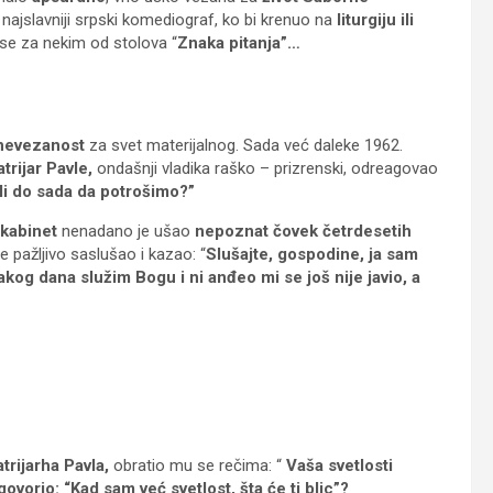
 najslavniji srpski komediograf, ko bi krenuo na
liturgiju ili
 se za nekim od stolova “
Znaka pitanja”…
 nevezanost
za svet materijalnog. Sada već daleke 1962.
atrijar Pavle,
ondašnji vladika raško – prizrenski, odreagovao
li do sada da potrošimo?”
kabinet
nenadano je ušao
nepoznat čovek četrdesetih
 je pažljivo saslušao i kazao: “
Slušajte, gospodine, ja sam
kog dana služim Bogu i ni anđeo mi se još nije javio, a
atrijarha Pavla,
obratio mu se rečima: “
Vaša svetlosti
ovorio: “Kad sam već svetlost, šta će ti blic”?