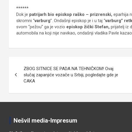
******
Dok je
patrijarh bio episkop raško – prizrenski,
eparhija 
skromni “
varburg
”. Ondašnji episkop je i u taj “
varburg” ret
svom “pežou” ga je vozio
episkop žički Stefan,
prijatelj i
automobila na koji nije navikao, ondašnji vladika Pavle kazao
Кретање
ZBOG SITNICE SE PADA NA TEHNIČKOM! Ovaj
чланка
slučaj zapanjiće vozače u Srbiji, pogledajte gde je
CAKA
Nešvil media-Impresum