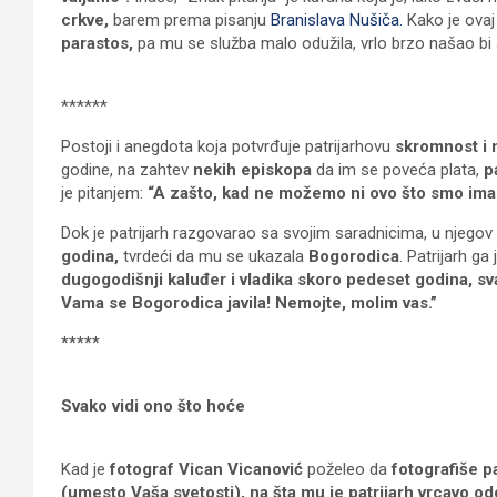
crkve,
barem prema pisanju
Branislava Nušiča.
Kako je ovaj
parastos,
pa mu se služba malo odužila, vrlo brzo našao bi
******
Postoji i anegdota koja potvrđuje patrijarhovu
skromnost i
godine, na zahtev
nekih episkopa
da im se poveća plata,
p
je pitanjem:
“A zašto, kad ne možemo ni ovo što smo ima
Dok je patrijarh razgovarao sa svojim saradnicima, u njegov
godina,
tvrdeći da mu se ukazala
Bogorodica
. Patrijarh ga
dugogodišnji kaluđer i vladika skoro pedeset godina, sva
Vama se Bogorodica javila! Nemojte, molim vas.”
*****
Svako vidi ono što hoće
Kad je
fotograf Vican Vicanović
poželeo da
fotografiše p
(umesto Vaša svetosti), na šta mu je patrijarh vrcavo odg