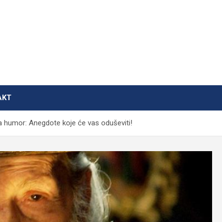
AKT
a humor: Anegdote koje će vas oduševiti!