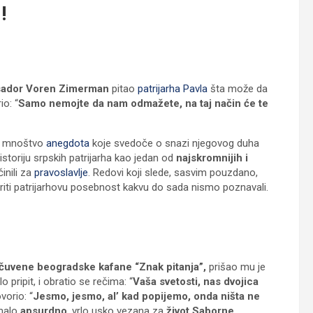
!
asador Voren Zimerman
pitao
patrijarha Pavla
šta može da
io: “
Samo nemojte da nam odmažete, na taj način će te
e mnoštvo
anegdota
koje svedoče o snazi njegovog duha
istoriju srpskih patrijarha kao jedan od
najskromnijih i
inili za
pravoslavlje
. Redovi koji slede, sasvim pouzdano,
riti patrijarhovu posebnost kakvu do sada nismo poznavali.
 čuvene beogradske kafane “Znak pitanja”,
prišao mu je
pripit, i obratio se rečima: “
Vaša svetosti, nas dvojica
vorio: “
Jesmo, jesmo, al’ kad popijemo, onda ništa ne
 malo
apsurdno
, vrlo usko vezana za
život Saborne