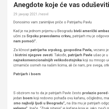
Anegdote koje će vas oduševiti
29. јануар 2021.
nesvil
Donosimo vam zanimljive priče o Patrijarhu Pavlu
Kad je na jednom prijemu u Beogradu
bivši američki amb
učini za
Srpsku pravoslavnu crkvu,
patrijarh mu je odgovor
nam pomoći”.
Za ličnost
patrijarha srpskog, gospodina Pavla,
vezano j
i
bistrini njegove svesti
. Takođe,
patrijarh Pavle
ušao je u 
najnekonvencionalnijih velikodostojnika
koji su mnogo uč
izmamiće osmeh na našim licima, ali će nam, pre svega, otk
Patrijarh i boem
S obzirom na to da je patrijarh Pavle često
prolazio pored
jedan
boem
koji redovno pohađa ovu kafanu, očigledno, malo 
smo najbolji ljudi u Beogradu”,
na šta mu je patrijarh odgo
valjamo”.
Inače, “Znak pitanja” je kafana koja je, iako zvuči