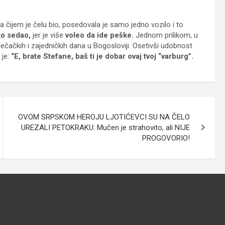
na čijem je čelu bio, posedovala je samo jedno vozilo i to
ko sedao,
jer je više
voleo da ide peške.
Jednom prilikom, u
z dečačkih i zajedničkih dana u Bogosloviji. Osetivši udobnost
 je:
“E, brate Stefane, baš ti je dobar ovaj tvoj “varburg”.
OVOM SRPSKOM HEROJU LJOTIĆEVCI SU NA ČELO
UREZALI PETOKRAKU: Mučen je strahovito, ali NIJE
PROGOVORIO!