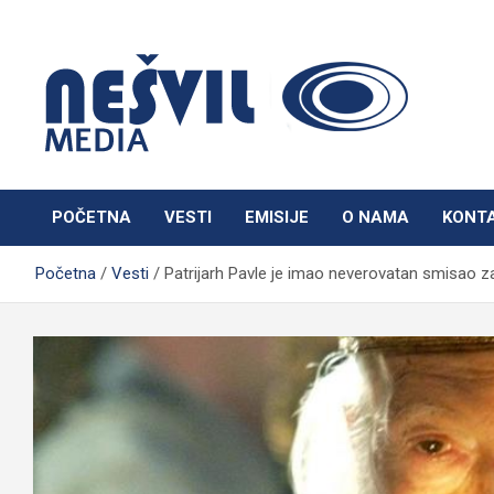
Skip
to
content
Nešvil Media Bogatić
POČETNA
VESTI
EMISIJE
O NAMA
KONT
Početna
Vesti
Patrijarh Pavle je imao neverovatan smisao z