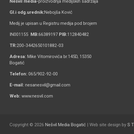
Nešvil media-
proizvodnja medijskih sadržaja
Gl.i odg.urednik:
Nebojša Ković
Medij je upisan u Registru medija pod brojem
IN001155
MB:
66389197
PIB:
112840482
TR:
200-3442650101882-03
Adresa:
Mike Vitomirovića br.145D, 15350
Bogatić
Telefon:
065/902-92-00
E-mail:
nesanesvil@gmail.com
Web:
www.nesvil.com
Copyright © 2026
Nešvil Media Bogatić
| Web site design by
S T