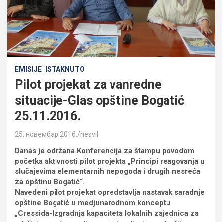
EMISIJE
ISTAKNUTO
Pilot projekat za vanredne
situacije-Glas opštine Bogatić
25.11.2016.
25. новембар 2016.
nesvil
Danas je održana Konferencija za štampu povodom
početka aktivnosti pilot projekta „Principi reagovanja u
slučajevima elementarnih nepogoda i drugih nesreća
za opštinu Bogatić“.
Navedeni pilot projekat opredstavlja nastavak saradnje
opštine Bogatić u medjunarodnom konceptu
„Cressida-Izgradnja kapaciteta lokalnih zajednica za