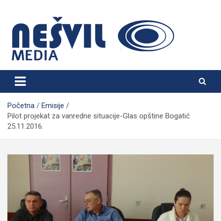
Skip
to
content
Nešvil Media Bogatić
Početna
Emisije
Pilot projekat za vanredne situacije-Glas opštine Bogatić
25.11.2016.