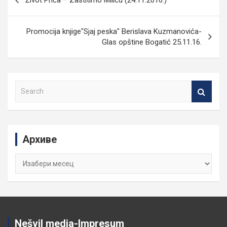
Život Priča – Zaštitimo Milicu (24.11.2016.)
чланка
Promocija knjige"Sjaj peska" Berislava Kuzmanovića-
Glas opštine Bogatić 25.11.16.
S
e
a
r
c
Архиве
h
Архиве
Nešvil media-Impresum