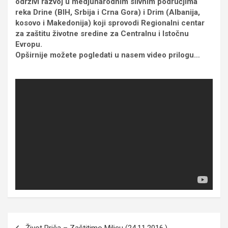
održivi razvoj u medjunarodnim slivnim područjima
reka Drine (BIH, Srbija i Crna Gora) i Drim (Albanija,
kosovo i Makedonija) koji sprovodi Regionalni centar
za zaštitu životne sredine za Centralnu i Istočnu
Evropu.
Opširnije možete pogledati u nasem video prilogu…
Кретање