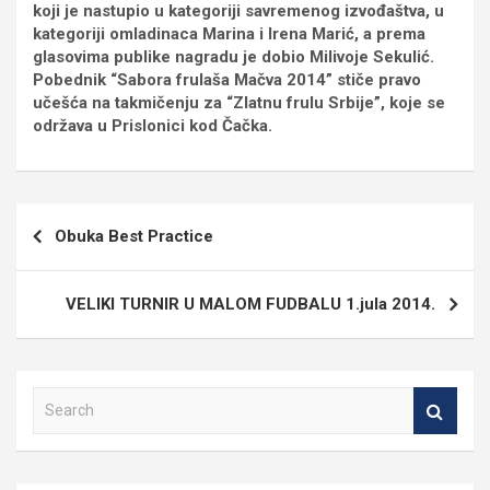
koji je nastupio u kategoriji savremenog izvođaštva, u
kategoriji omladinaca Marina i Irena Marić, a prema
glasovima publike nagradu je dobio Milivoje Sekulić.
Pobednik “Sabora frulaša Mačva 2014” stiče pravo
učešća na takmičenju za “Zlatnu frulu Srbije”, koje se
održava u Prislonici kod Čačka.
Кретање
Obuka Best Practice
чланка
VELIKI TURNIR U MALOM FUDBALU 1.jula 2014.
S
e
a
r