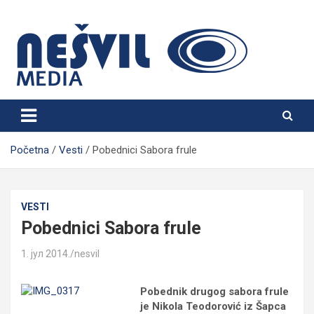
Skip
to
content
Nešvil Media Bogatić
Početna
Vesti
Pobednici Sabora frule
VESTI
Pobednici Sabora frule
1. јул 2014.
nesvil
Pobednik drugog sabora frule
je Nikola Teodorović iz Šapca