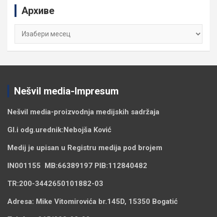
c
Архиве
h
Архиве
Nešvil media-Impresum
Nešvil media-
proizvodnja medijskih sadržaja
Gl.i odg.urednik:
Nebojša Ković
Medij je upisan u Registru medija pod brojem
IN001155
MB:
66389197
PIB:
112840482
TR:
200-3442650101882-03
Adresa:
Mike Vitomirovića br.145D, 15350 Bogatić