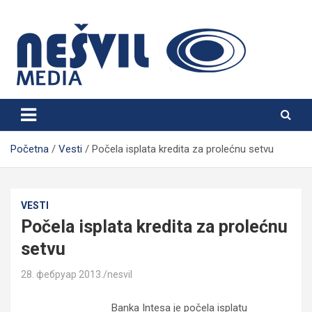
Skip
to
content
Nešvil Media Bogatić
Početna
Vesti
Počela isplata kredita za prolećnu setvu
VESTI
Počela isplata kredita za prolećnu
setvu
28. фебруар 2013.
nesvil
Banka Intesa je počela isplatu