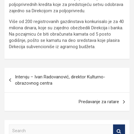
poljoprivrednih kredita koje za predstojeću setvu odobrava
zajedno sa Direkcijom za poljoprivredu.
Više od 200 registrovanih gazdinstava konkurisalo je za 40
miliona dinara, koje su zajedno obezbedili Direkcija i banka.
Na pozajmicu će biti obračunata kamata od 5 posto
godišnje, pošto se kamatu na deo sredstava koje plasira
Dirkecija subvencioniše iz agrarnog budžeta.
Кретање
Intervju – Ivan Radovanović, direktor Kulturno-
чланка
obrazovnog centra
Predavanje za ratare
S
e