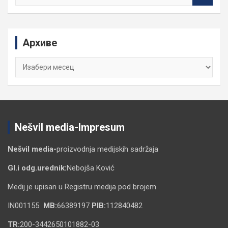
a
r
c
Архиве
h
Архиве
Nešvil media-Impresum
Nešvil media-
proizvodnja medijskih sadržaja
Gl.i odg.urednik:
Nebojša Ković
Medij je upisan u Registru medija pod brojem
IN001155
MB:
66389197
PIB:
112840482
TR:
200-3442650101882-03