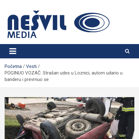
Skip
to
content
Nešvil Media Bogatić
Početna
Vesti
POGINUO VOZAČ: Strašan udes u Loznici, autom udario u
banderu i prevrnuo se