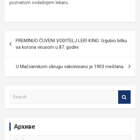
poznatom ovdašnjem lekaru.
Кретање
PREMINUO ČUVENI VODITELJ LERI KING: Izgubio bitku
чланка
sa korona virusom u 87. godini
U Mačvanskom okrugu vakcinisano je 1903 meštana.
S
e
a
r
c
Архиве
h
Архиве