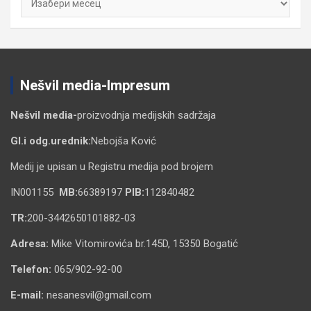
Nešvil media-Impresum
Nešvil media-
proizvodnja medijskih sadržaja
Gl.i odg.urednik:
Nebojša Ković
Medij je upisan u Registru medija pod brojem
IN001155
MB:
66389197
PIB:
112840482
TR:
200-3442650101882-03
Adresa:
Mike Vitomirovića br.145D, 15350 Bogatić
Telefon:
065/902-92-00
E-mail:
nesanesvil@gmail.com