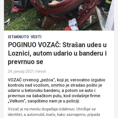
ISTAKNUTO
VESTI
POGINUO VOZAČ: Strašan udes u
Loznici, autom udario u banderu i
prevrnuo se
24. јануар 2021.
nesvil
VOZAČ crvenog „pežoa“, koji je, verovatno izgubio
kontrolu nad vozilom, smrtno je stradao pošto je
udario u betonsku banderu, a potom se auto i
prevrnuo na šabačkom putu, kod ovdašnje firme
„Velkom“, saopšteno nam je u policiji.
Vozač je na mestu događaja izdahnuo. Utvrđuje se
identitet, a automobil, inače, kako saznajemo, pripada