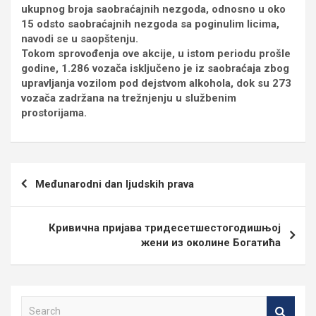
ukupnog broja saobraćajnih nezgoda, odnosno u oko
15 odsto saobraćajnih nezgoda sa poginulim licima,
navodi se u saopštenju.
Tokom sprovođenja ove akcije, u istom periodu prošle
godine, 1.286 vozača isključeno je iz saobraćaja zbog
upravljanja vozilom pod dejstvom alkohola, dok su 273
vozača zadržana na trežnjenju u službenim
prostorijama.
Кретање
Međunarodni dan ljudskih prava
чланка
Кривична пријава тридесетшестогодишњој
жени из околине Богатића
S