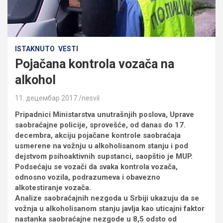
ISTAKNUTO
VESTI
Pojačana kontrola vozača na
alkohol
11. децембар 2017.
nesvil
Pripadnici Ministarstva unutrašnjih poslova, Uprave
saobraćajne policije, sprovešće, od danas do 17.
decembra, akciju pojačane kontrole saobraćaja
usmerene na vožnju u alkoholisanom stanju i pod
dejstvom psihoaktivnih supstanci, saopštio je MUP.
Podsećaju se vozači da svaka kontrola vozača,
odnosno vozila, podrazumeva i obavezno
alkotestiranje vozača.
Analize saobraćajnih nezgoda u Srbiji ukazuju da se
vožnja u alkoholisanom stanju javlja kao uticajni faktor
nastanka saobraćajne nezgode u 8,5 odsto od