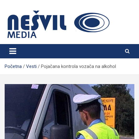
Skip
to
content
Nešvil Media Bogatić
Početna
Vesti
Pojačana kontrola vozača na alkohol