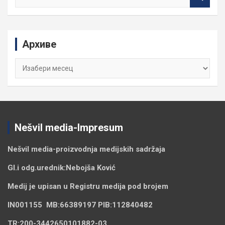
e
a
r
c
Архиве
h
Архиве
Nešvil media-Impresum
Nešvil media-
proizvodnja medijskih sadržaja
Gl.i odg.urednik:
Nebojša Ković
Medij je upisan u Registru medija pod brojem
IN001155
MB:
66389197
PIB:
112840482
TR:
200-3442650101882-03