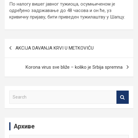
По налогу вишег јавног тужиоца, осумњиченом је
одређено задржавање до 48 часова и он ће, уз
кривичну пријаву, бити приведен тужилаштву у Шапцу.
Кретање
AKCIJA DAVANJA KRVI U METKOVIĆU
чланка
Korona virus sve bliže – koliko je Srbija spremna
S
e
a
r
c
Архиве
h
Архиве