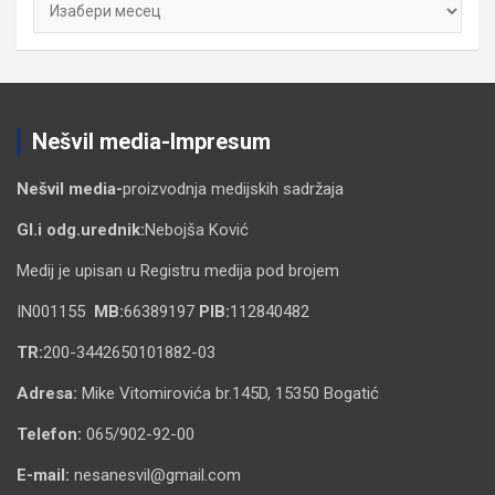
Nešvil media-Impresum
Nešvil media-
proizvodnja medijskih sadržaja
Gl.i odg.urednik:
Nebojša Ković
Medij je upisan u Registru medija pod brojem
IN001155
MB:
66389197
PIB:
112840482
TR:
200-3442650101882-03
Adresa:
Mike Vitomirovića br.145D, 15350 Bogatić
Telefon:
065/902-92-00
E-mail:
nesanesvil@gmail.com