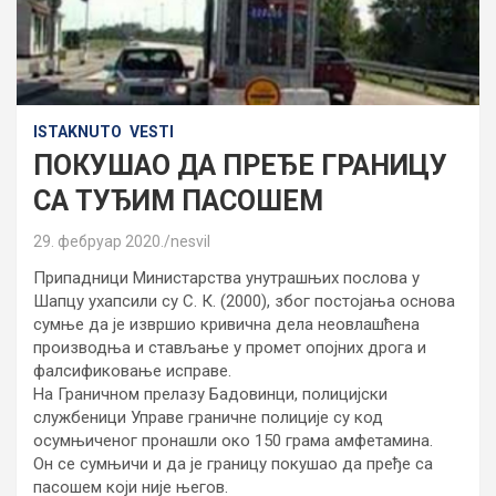
ISTAKNUTO
VESTI
ПОКУШАО ДА ПРЕЂЕ ГРАНИЦУ
СА ТУЂИМ ПАСОШЕМ
29. фебруар 2020.
nesvil
Припадници Министарства унутрашњих послова у
Шапцу ухапсили су С. К. (2000), због постојања основа
сумње да је извршио кривична дела неовлашћена
производња и стављање у промет опојних дрога и
фалсификовање исправе.
На Граничном прелазу Бадовинци, полицијски
службеници Управе граничне полиције су код
осумњиченог пронашли око 150 грама амфетамина.
Oн се сумњичи и да је границу покушао да пређе са
пасошем који није његов.