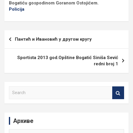
Bogatiću gospodinom Goranom Ostojićem.
Policija
Кретање
Пантић и Ивановић у другом кругу
чланка
Sportista 2013 god.Opštine Bogatić Siniša Sević
redni broj 1
S
e
a
r
c
Архиве
h
Архиве