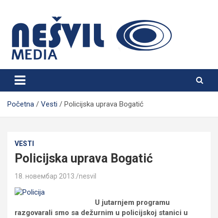
Skip
to
content
Nešvil Media Bogatić
Početna
Vesti
Policijska uprava Bogatić
VESTI
Policijska uprava Bogatić
18. новембар 2013.
nesvil
U jutarnjem programu
razgovarali smo sa dežurnim u policijskoj stanici u