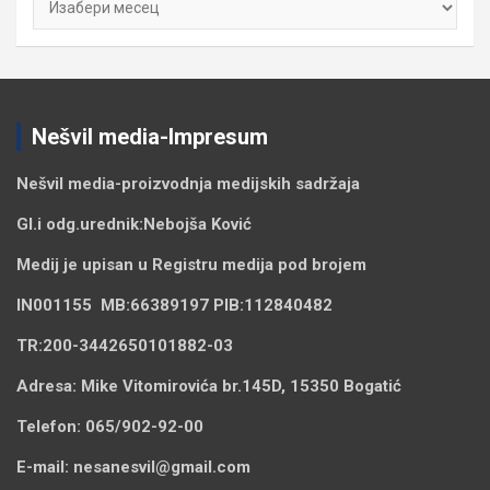
Nešvil media-Impresum
Nešvil media-
proizvodnja medijskih sadržaja
Gl.i odg.urednik:
Nebojša Ković
Medij je upisan u Registru medija pod brojem
IN001155
MB:
66389197
PIB:
112840482
TR:
200-3442650101882-03
Adresa:
Mike Vitomirovića br.145D, 15350 Bogatić
Telefon:
065/902-92-00
E-mail:
nesanesvil@gmail.com