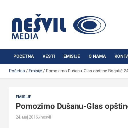
Skip
to
content
Nešvil Media Bogatić
POČETNA
VESTI
EMISIJE
O NAMA
KONT
Početna
Emisije
Pomozimo Dušanu-Glas opštine Bogatić 24
EMISIJE
Pomozimo Dušanu-Glas opštin
24. мај 2016.
nesvil