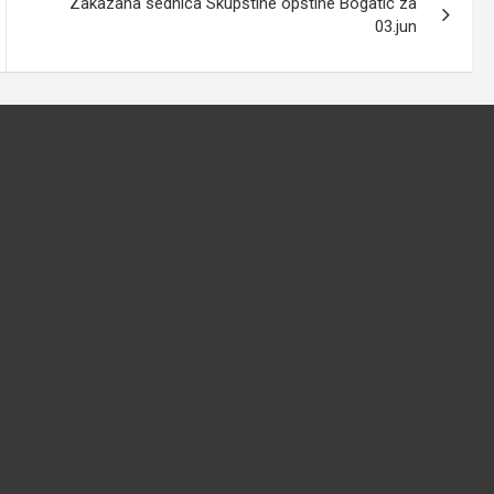
Zakazana sednica Skupštine opštine Bogatić za
03.jun