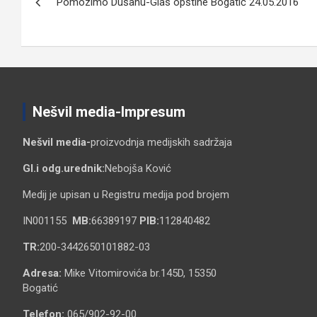
Pomozimo Dušanu-Glas opštine Bogatić 24.05.2016
чланка
Nešvil media-Impresum
Nešvil media-
proizvodnja medijskih sadržaja
Gl.i odg.urednik:
Nebojša Ković
Medij je upisan u Registru medija pod brojem
IN001155
MB:
66389197
PIB:
112840482
TR:
200-3442650101882-03
Adresa:
Mike Vitomirovića br.145D, 15350
Bogatić
Telefon:
065/902-92-00