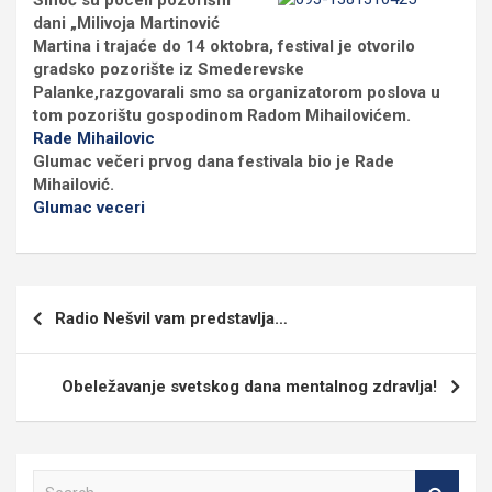
Sinoć su poceli pozorišni
dani „Milivoja Martinović
Martina i trajaće do 14 oktobra, festival je otvorilo
gradsko pozorište iz Smederevske
Palanke,razgovarali smo sa organizatorom poslova u
tom pozorištu gospodinom Radom Mihailovićem.
Rade Mihailovic
Glumac večeri prvog dana festivala bio je Rade
Mihailović.
Glumac veceri
Кретање
Radio Nešvil vam predstavlja…
чланка
Obeležavanje svetskog dana mentalnog zdravlja!
S