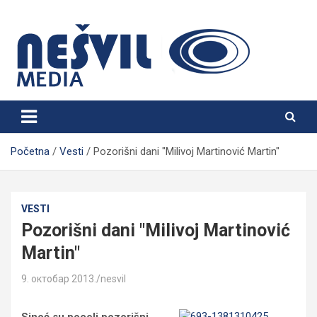
Skip
to
content
Nešvil Media Bogatić
Početna
Vesti
Pozorišni dani "Milivoj Martinović Martin"
VESTI
Pozorišni dani "Milivoj Martinović
Martin"
9. октобар 2013.
nesvil