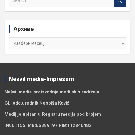
e
a
r
c
Архиве
h
Архиве
Nešvil media-Impresum
Nešvil media-
proizvodnja medijskih sadržaja
Gl.i odg.urednik:
Nebojša Ković
Medij je upisan u Registru medija pod brojem
IN001155
MB:
66389197
PIB:
112840482