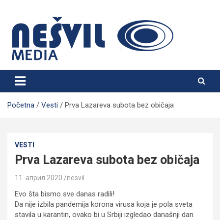
Skip
to
content
Nešvil Media Bogatić
Početna
Vesti
Prva Lazareva subota bez običaja
VESTI
Prva Lazareva subota bez običaja
11. април 2020.
nesvil
Evo šta bismo sve danas radili!
Da nije izbila pandemija korona virusa koja je pola sveta
stavila u karantin, ovako bi u Srbiji izgledao današnji dan