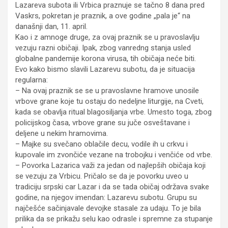
Lazareva subota ili Vrbica praznuje se tačno 8 dana pred
Vaskrs, pokretan je praznik, a ove godine „pala je“ na
današnji dan, 11. april.
Kao i z amnoge druge, za ovaj praznik se u pravoslavlju
vezuju razni običaji. Ipak, zbog vanredng stanja usled
globalne pandemije korona virusa, tih običaja neće biti.
Evo kako bismo slavili Lazarevu subotu, da je situacija
regularna:
– Na ovaj praznik se se u pravoslavne hramove unosile
vrbove grane koje tu ostaju do nedeljne liturgije, na Cveti,
kada se obavlja ritual blagosiljanja vrbe. Umesto toga, zbog
policijskog časa, vrbove grane su juče osveštavane i
deljene u nekim hramovima.
– Majke su svečano oblačile decu, vodile ih u crkvu i
kupovale im zvončiće vezane na trobojku i venčiće od vrbe.
– Povorka Lazarica važi za jedan od najlepših običaja koji
se vezuju za Vrbicu. Pričalo se da je povorku uveo u
tradiciju srpski car Lazar i da se tada običaj održava svake
godine, na njegov imendan: Lazarevu subotu. Grupu su
najčešće sačinjavale devojke stasale za udaju. To je bila
prilika da se prikažu selu kao odrasle i spremne za stupanje