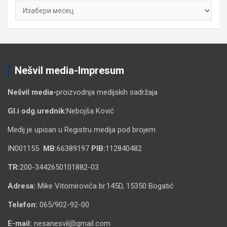
Архиве
Nešvil media-Impresum
Nešvil media-
proizvodnja medijskih sadržaja
Gl.i odg.urednik:
Nebojša Ković
Medij je upisan u Registru medija pod brojem
IN001155
MB:
66389197
PIB:
112840482
TR:
200-3442650101882-03
Adresa:
Mike Vitomirovića br.145D, 15350 Bogatić
Telefon:
065/902-92-00
E-mail:
nesanesvil@gmail.com