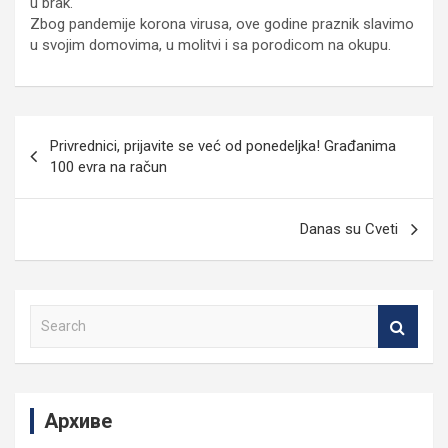
u brak.
Zbog pandemije korona virusa, ove godine praznik slavimo
u svojim domovima, u molitvi i sa porodicom na okupu.
Кретање
Privrednici, prijavite se već od ponedeljka! Građanima
чланка
100 evra na račun
Danas su Cveti
S
e
a
r
c
Архиве
h