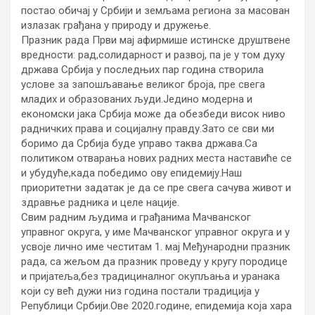
постао обичај у Србији и земљама региона за масован
излазак грађана у природу и дружење.
Празник рада Први мај афирмише истинске друштвене
вредности: рад,солидарност и развој, па је у том духу
држава Србија у последњих пар година створила
услове за запошљавање великог броја, пре свега
младих и образованих људи.Једино модерна и
економски јака Србија може да обезбеди висок ниво
радничких права и социјалну правду.Зато се сви ми
боримо да Србија буде управо таква држава.Са
политиком отварања нових радних места наставиће се
и убудуће,када победимо ову епидемију.Наш
приоритетни задатак је да се пре свега сачува живот и
здравње радника и целе нације.
Свим радним људима и грађанима Мачванског
управног округа, у име Мачванског управног округа и у
усвоје лично име честитам 1. мај Међународни празник
рада, са жељом да празник проведу у кругу породице
и пријатеља,без традициналног окупљања и уранака
који су већ дужи низ година постали традиција у
Републици Србији.Ове 2020.године, епидемија која хара