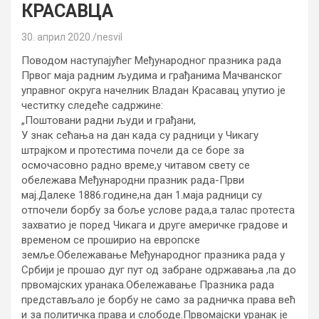
КРАСАВЦА
30. април 2020.
nesvil
Поводом наступајућег Међународног празника рада
Првог маја радним људима и грађанима Мачванског
управног округа начелник Владан Красавац упутио је
честитку следеће садржине:
„Поштовани радни људи и грађани,
У знак сећања на дан када су радници у Чикагу
штрајком и протестима почели да се боре за
осмочасовно радно време,у читавом свету се
обележава Међународни празник рада-Први
мај.Далеке 1886.године,на дан 1.маја радници су
отпочели борбу за боље услове рада,a талас протеста
захватио је поред Чикага и друге америчке градове и
временом се проширио на европске
земље.Обележавање Међународног празника рада у
Србији је прошао дуг пут од забране одржавања ,па до
првомајских уранака.Обележавање Празника рада
представљало је борбу не само за радничка права већ
и за политичка права и слободе.Првомајски уранак је