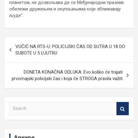
планетом, не дозвољава де се Међународни празник
обележи дружењем и окупљањима који зближавају
људе“.
Кретање
VUČIĆ NA RTS-U: POLICIJSKI ČAS OD SUTRA U 18 DO
чланка
SUBOTE U 5 UJUTRU
DONETA KONAČNA ODLUKA: Evo koliko će trajati
prvomajski policijski čas i koja će STROGA pravila važiti
S
e
a
r
c
Архиве
h