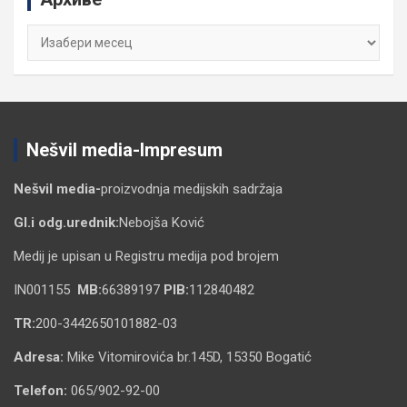
Архиве
Nešvil media-Impresum
Nešvil media-
proizvodnja medijskih sadržaja
Gl.i odg.urednik:
Nebojša Ković
Medij je upisan u Registru medija pod brojem
IN001155
MB:
66389197
PIB:
112840482
TR:
200-3442650101882-03
Adresa:
Mike Vitomirovića br.145D, 15350 Bogatić
Telefon:
065/902-92-00