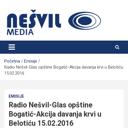
Skip
to
content
Nešvil Media Bogatić
Početna
Emisije
Radio Nešvil-Glas opštine Bogatić-Akcija davanja krvi u Belotiću
15.02.2016
EMISIJE
Radio Nešvil-Glas opštine
Bogatić-Akcija davanja krvi u
Belotiću 15.02.2016