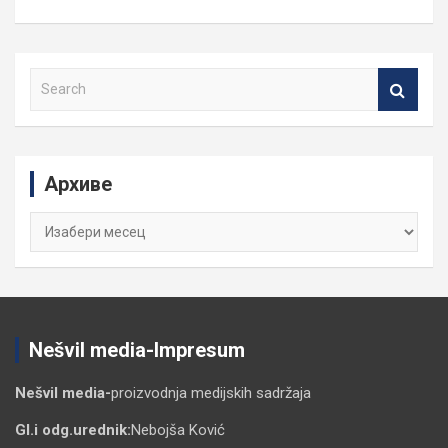
S
e
a
r
c
Архиве
h
Архиве
Nešvil media-Impresum
Nešvil media-
proizvodnja medijskih sadržaja
Gl.i odg.urednik:
Nebojša Ković