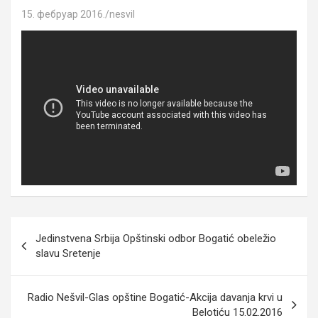
15. фебруар 2016.
nesvil
Кретање
Jedinstvena Srbija Opštinski odbor Bogatić obeležio
чланка
slavu Sretenje
Radio Nešvil-Glas opštine Bogatić-Akcija davanja krvi u
Belotiću 15.02.2016