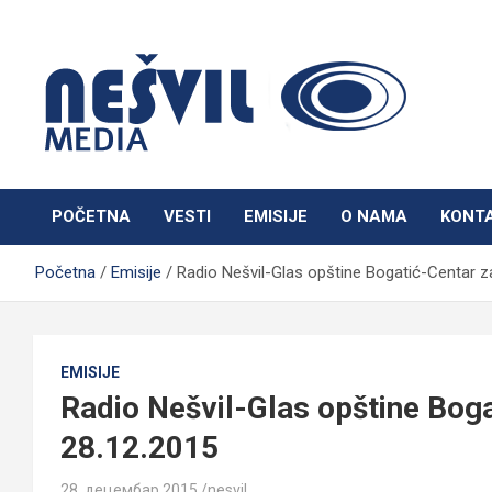
Skip
to
content
Nešvil Media Bogatić
POČETNA
VESTI
EMISIJE
O NAMA
KONT
Početna
Emisije
Radio Nešvil-Glas opštine Bogatić-Centar za
EMISIJE
Radio Nešvil-Glas opštine Boga
28.12.2015
28. децембар 2015.
nesvil