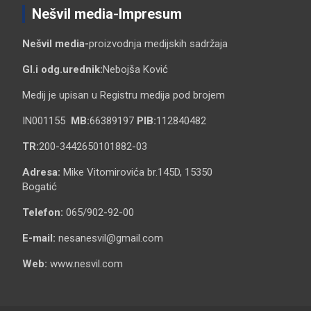
Nešvil media-Impresum
Nešvil media-
proizvodnja medijskih sadržaja
Gl.i odg.urednik:
Nebojša Ković
Medij je upisan u Registru medija pod brojem
IN001155
MB:
66389197
PIB:
112840482
TR:
200-3442650101882-03
Adresa:
Mike Vitomirovića br.145D, 15350
Bogatić
Telefon:
065/902-92-00
E-mail:
nesanesvil@gmail.com
Web:
www.nesvil.com