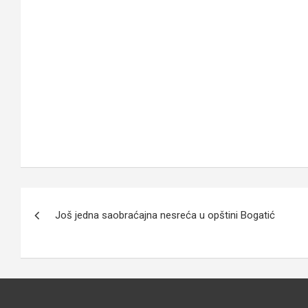
Кретање
Još jedna saobraćajna nesreća u opštini Bogatić
чланка